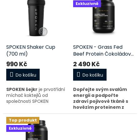
r
Exkluzivně
p
o
i
d
s
u
p
k
r
t
o
ů
d
SPOKEN Shaker Cup
SPOKEN - Grass Fed
u
(700 ml)
Beef Protein Čokoládový
k
(1080 g)
990 Kč
2 490 Kč
t
ů
Do košíku
Do košíku
SPOKEN šejkr
je prvotřídní
Dopřejte svým svalům
míchač koktejlů od
energii a podpořte
společnosti SPOKEN
zdraví pojivové tkáně s
hovězím proteinem z
Oficiální šejkr SPOKEN
trávou krmeného skotu,
Shaker.
prémiovou směsí
Top produkt
obsahující 18 gramů
Exkluzivně
Možno mýt v myčce
kompletního proteinu z
Bez BPA a ftalátů
kostního vývaru z