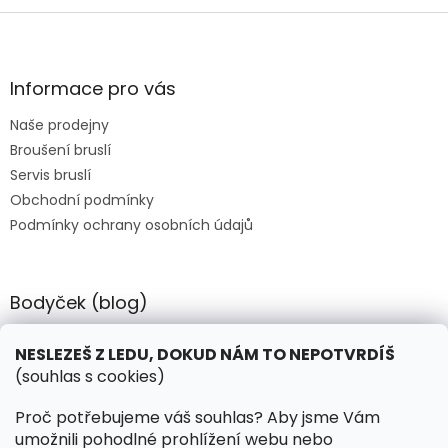
o
d
klidné mysli, zdravého
posilovala buněčnou
v
Z
a
zotavení a optimálního
energii a podporovala
á
c
á
spánku bez spoléhání se na
duševní soustředění, vám
n
í
p
melatonin nebo bylinné
umožní podávat ty nejlepší
í
p
doplňky. Toto složení,
výkony.
a
Informace pro vás
r
navržené pro noční použití,
t
v
podporuje omlazující
Naše prodejny
í
k
prostředí pro spánek, které
Broušení bruslí
y
vám pomůže probudit se
v
Servis bruslí
svěží a připraveni k výkonu.
ý
Obchodní podmínky
p
Podmínky ochrany osobních údajů
i
s
u
Bodyček (blog)
BIOSTEEL - Kdy je vhodné pít protein?
NESLEZEŠ Z LEDU, DOKUD NÁM TO NEPOTVRDÍŠ
(souhlas s cookies)
Kontakt
Proč potřebujeme váš souhlas? Aby jsme Vám
umožnili pohodlné prohlížení webu nebo