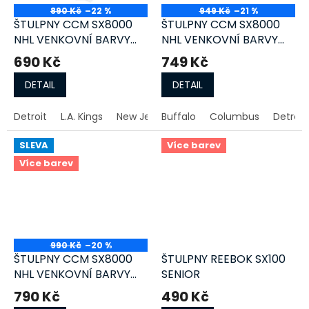
890 Kč
–22 %
949 Kč
–21 %
ŠTULPNY CCM SX8000
ŠTULPNY CCM SX8000
NHL VENKOVNÍ BARVY
NHL VENKOVNÍ BARVY
JUNIOR
INT
690 Kč
749 Kč
DETAIL
DETAIL
Detroit
L.A. Kings
New Jersey
Buffalo
Pittsburgh
Columbus
Tampa Bay
Detroit
SLEVA
Více barev
Více barev
990 Kč
–20 %
ŠTULPNY CCM SX8000
ŠTULPNY REEBOK SX100
NHL VENKOVNÍ BARVY
SENIOR
SENIOR
790 Kč
490 Kč