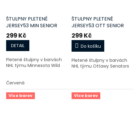
ŠTULPNY PLETENÉ
ŠTULPNY PLETENÉ
JERSEY53 MIN SENIOR
JERSEY53 OTT SENIOR
299 Kč
299 Kč
DETAIL
Do košíku
Pletené štulpny v barvách
Pletené štulpny v barvách
NHL týmu Minnesota Wild
NHL týmu Ottawy Senators
Červená
Více barev
Více barev