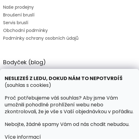
t
Naše prodejny
í
Broušení bruslí
Servis bruslí
Obchodní podmínky
Podmínky ochrany osobních údajů
Bodyček (blog)
BIOSTEEL - Kdy je vhodné pít protein?
NESLEZEŠ Z LEDU, DOKUD NÁM TO NEPOTVRDÍŠ
(souhlas s cookies)
Kontakt
Proč potřebujeme váš souhlas? Aby jsme Vám
umožnili pohodlné prohlížení webu nebo
objednavky
@
hokejnet.cz
zkontrolovali, že je vše s Vaší objednávkou v pořádku.
+420 603 280 106
Nebojte, žádné spamy Vám od nás chodit nebudou.
hokejnetcz
Více informací