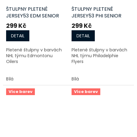
ŠTULPNY PLETENÉ
ŠTULPNY PLETENÉ
JERSEY53 EDM SENIOR
JERSEY53 PHI SENIOR
299 Kč
299 Kč
DETAIL
DETAIL
Pletené štulpny v barvách
Pletené štulpny v barvách
NHL týmu Edmontonu
NHL týmu Philadelphie
Oilers
Flyers
Bílá
Bílá
Více barev
Více barev