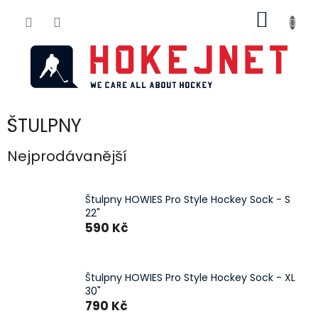
Přejít
NÁKUP
na
obsah
KOŠÍK
ŠTULPNY
Nejprodávanější
Štulpny HOWIES Pro Style Hockey Sock - S
22"
590 Kč
Štulpny HOWIES Pro Style Hockey Sock - XL
30"
790 Kč