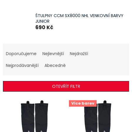
ŠTULPNY CCM SX8000 NHL VENKOVNÍ BARVY
JUNIOR
690 Kč
Ř
a
Doporučujeme
Nejlevnější
Nejdražší
z
e
Nejprodávanější
Abecedně
n
í
p
OTEVŘÍT FILTR
r
o
V
Více barev
d
ý
u
p
k
i
t
s
ů