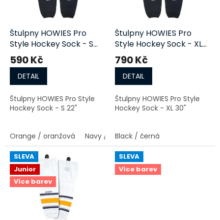
p
r
o
d
Štulpny HOWIES Pro
Štulpny HOWIES Pro
u
Style Hockey Sock - S
Style Hockey Sock - XL
k
22"
30"
590 Kč
790 Kč
t
ů
DETAIL
DETAIL
Štulpny HOWIES Pro Style
Štulpny HOWIES Pro Style
Hockey Sock - S 22"
Hockey Sock - XL 30"
Orange / oranžová
Navy / tmavě modrá
Black / černá
Royal / modrá
SLEVA
SLEVA
Junior
Více barev
Více barev