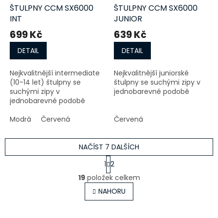
ŠTULPNY CCM SX6000
ŠTULPNY CCM SX6000
INT
JUNIOR
699 Kč
639 Kč
DETAIL
DETAIL
Nejkvalitnější intermediate
Nejkvalitnější juniorské
(10-14 let) štulpny se
štulpny se suchými zipy v
suchými zipy v
jednobarevné podobě
jednobarevné podobě
Modrá
Červená
Červená
NAČÍST 7 DALŠÍCH
S
1
2
t
O
r
19
položek celkem
v
á
l
NAHORU
n
á
k
o
d
v