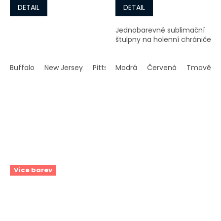
DETAIL
DETAIL
Jednobarevné sublimační
štulpny na holenní chrániče
Buffalo
New Jersey
Pittsburgh
Modrá
Tampa Bay
Červená
Tmavě m
Více barev