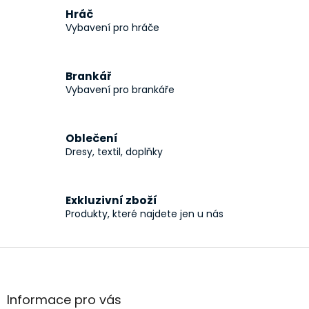
a
á
c
Hráč
n
í
Vybavení pro hráče
í
p
r
v
Brankář
k
Vybavení pro brankáře
y
v
ý
p
Oblečení
i
Dresy, textil, doplňky
s
u
Exkluzivní zboží
Produkty, které najdete jen u nás
Z
á
p
a
Informace pro vás