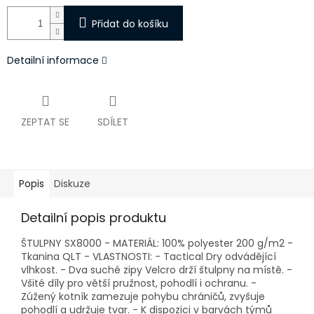
Přidat do košíku
Detailní informace
ZEPTAT SE
SDÍLET
Popis
Diskuze
Detailní popis produktu
ŠTULPNY SX8000 - MATERIÁL: 100% polyester 200 g/m2 -
Tkanina QLT - VLASTNOSTI: - Tactical Dry odvádějící
vlhkost. - Dva suché zipy Velcro drží štulpny na místě. -
Všité díly pro větší pružnost, pohodlí i ochranu. -
Zúžený kotník zamezuje pohybu chráničů, zvyšuje
pohodlí a udržuje tvar. - K dispozici v barvách týmů