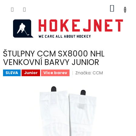
Přejít
NÁKUP
na
obsah
KOŠÍK
ŠTULPNY CCM SX8000 NHL
VENKOVNÍ BARVY JUNIOR
Značka:
CCM
SLEVA
Junior
Více barev