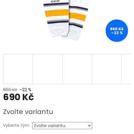
890 Kč
–22 %
890 Kč
–22 %
690 Kč
Měrná
Zvolte variantu
cena:
Vyberte tým