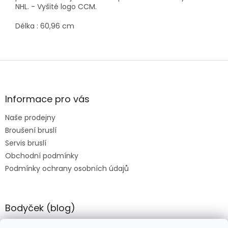
NHL. - Vyšité logo CCM.
Délka : 60,96 cm
Z
á
p
a
Informace pro vás
t
Naše prodejny
í
Broušení bruslí
Servis bruslí
Obchodní podmínky
Podmínky ochrany osobních údajů
Bodyček (blog)
BIOSTEEL - Kdy je vhodné pít protein?