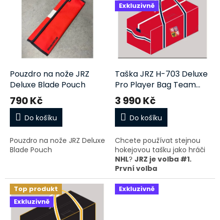
r
Exkluzivně
p
o
i
d
s
u
p
k
r
t
o
ů
d
Pouzdro na nože JRZ
Taška JRZ H-703 Deluxe
u
Deluxe Blade Pouch
Pro Player Bag Team
k
CZE senior
790 Kč
3 990 Kč
t
ů
Do košíku
Do košíku
Pouzdro na nože JRZ Deluxe
Chcete používat stejnou
Blade Pouch
hokejovou tašku jako hráči
NHL
?
JRZ je volba #1.
První volba
profesionálních týmů.
Top produkt
Exkluzivně
Společnost
JRZ
je hrdá na
Exkluzivně
to, že vám může
nabídnout řadu tašek na