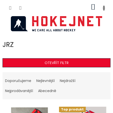
Přejít
NÁKUP
na
obsah
KOŠÍK
JRZ
OTEVŘÍT FILTR
Ř
a
Doporučujeme
Nejlevnější
Nejdražší
z
e
Nejprodávanější
Abecedně
n
í
V
p
Top produkt
ý