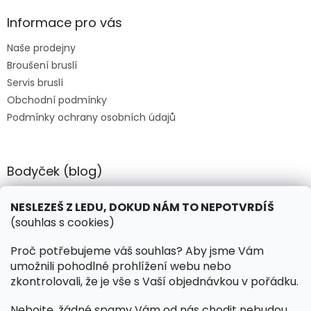
d
nám napsat do
p
a
poznámek. Pokud
a
Informace pro vás
c
nechcete nabrousit a
t
í
naprofilovat, pošleme
Naše prodejny
í
p
Vám runnery s
Broušení bruslí
r
"továrním" profilem a
v
nenabroušené.
Servis bruslí
k
Obchodní podmínky
y
Podmínky ochrany osobních údajů
v
ý
p
i
Bodyček (blog)
s
u
BIOSTEEL - Kdy je vhodné pít protein?
NESLEZEŠ Z LEDU, DOKUD NÁM TO NEPOTVRDÍŠ
(souhlas s cookies)
Kontakt
Proč potřebujeme váš souhlas? Aby jsme Vám
umožnili pohodlné prohlížení webu nebo
objednavky
@
hokejnet.cz
zkontrolovali, že je vše s Vaší objednávkou v pořádku.
+420 603 280 106
Nebojte, žádné spamy Vám od nás chodit nebudou.