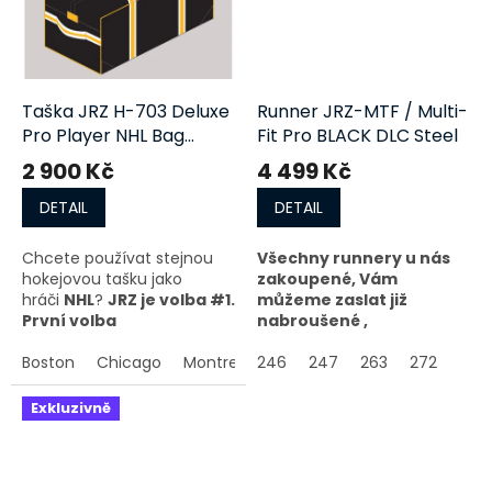
sportovní vybavení, které
jsou zcela ručně vyráběny v
Kanadě. Materiály použité
při konstrukci tašek
JRZ
jsou odolné a nejvyšší
Taška JRZ H-703 Deluxe
Runner JRZ-MTF / Multi-
kvality. Tašky
JRZ
jsou
Pro Player NHL Bag
Fit Pro BLACK DLC Steel
navrženy tak, aby splňovaly
nejvyšší průmyslové
senior
2 900 Kč
4 499 Kč
standardy.
DETAIL
DETAIL
Chcete používat stejnou
Všechny runnery u nás
hokejovou tašku jako
zakoupené, Vám
hráči
NHL
?
JRZ je volba #1.
můžeme zaslat již
První volba
nabroušené ,
profesionálních týmů.
naprofilované i
Boston
Chicago
Montreal
gravírované, stačí jenom
246
NY Rangers
247
263
Toronto
272
Společnost
JRZ
je hrdá na
v sekci broušení vybrat
to, že vám může
jak nabrousit, v sekci
Exkluzivně
nabídnout řadu tašek na
profilování zvolit profil a
sportovní vybavení, které
napsat info co
jsou zcela ručně vyráběny v
požadujete na nože
Kanadě. Materiály použité
vygravírovat & toto info