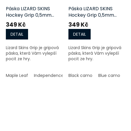
Páska LIZARD SKINS
Páska LIZARD SKINS
Hockey Grip 0,5mm
Hockey Grip 0,5mm
Specialty
Camo
349 Kč
349 Kč
DETAIL
DETAIL
Lizard Skins Grip je gripová
Lizard Skins Grip je gripová
páska, která Vám vylepší
páska, která Vám vylepší
pocit ze hry.
pocit ze hry.
Maple Leaf
Independence
Black camo
Blue camo
B'