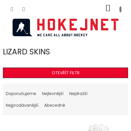
Přejít
NÁKUP
na
obsah
KOŠÍK
LIZARD SKINS
OTEVŘÍT FILTR
Ř
a
Doporučujeme
Nejlevnější
Nejdražší
z
e
Nejprodávanější
Abecedně
n
í
V
p
ý