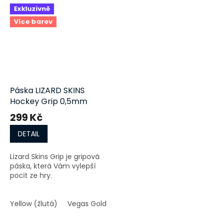
Exkluzivně
Více barev
Páska LIZARD SKINS
Hockey Grip 0,5mm
299 Kč
DETAIL
Lizard Skins Grip je gripová
páska, která Vám vylepší
pocit ze hry.
Yellow (žlutá)
Vegas Gold (zlatá)
Purple (fialová)
Fore