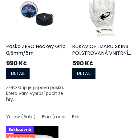
r
p
o
i
d
s
u
p
k
r
t
o
ů
d
Páska ZERO Hockey Grip
RUKAVICE LIZARD SKINS
u
0,5mm/5m
POLSTROVANÁ VNITŘNÍ
k
JR
990 Kč
590 Kč
t
ů
DETAIL
DETAIL
ZERO Grip je gripová páska,
která Vám vylepší pocit ze
hry.
Yellow (žlutá)
Blue (modrá)
Bílá
Exkluzivně
Více barev