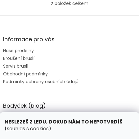
7
položek celkem
O
v
l
Z
á
á
d
p
a
a
Informace pro vás
c
t
í
Naše prodejny
í
p
Broušení bruslí
r
v
Servis bruslí
k
Obchodní podmínky
y
Podmínky ochrany osobních údajů
v
ý
p
i
Bodyček (blog)
s
u
BIOSTEEL - Kdy je vhodné pít protein?
NESLEZEŠ Z LEDU, DOKUD NÁM TO NEPOTVRDÍŠ
(souhlas s cookies)