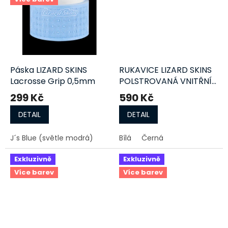
Páska LIZARD SKINS
RUKAVICE LIZARD SKINS
Lacrosse Grip 0,5mm
POLSTROVANÁ VNITŘNÍ
SR
299 Kč
590 Kč
DETAIL
DETAIL
J´s Blue (světle modrá)
Bílá
Černá
Exkluzivně
Exkluzivně
Více barev
Více barev