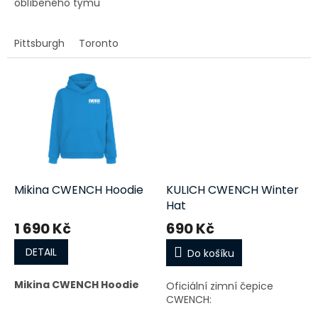
oblíbeného týmu
Pittsburgh
Toronto
Mikina CWENCH Hoodie
KULICH CWENCH Winter
Hat
1 690 Kč
690 Kč
DETAIL
Do košíku
Mikina CWENCH Hoodie
Oficiální zimní čepice
CWENCH: