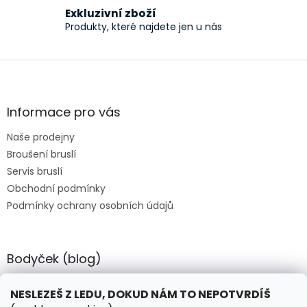
Exkluzivní zboží
Produkty, které najdete jen u nás
Z
á
p
a
Informace pro vás
t
Naše prodejny
í
Broušení bruslí
Servis bruslí
Obchodní podmínky
Podmínky ochrany osobních údajů
Bodyček (blog)
BIOSTEEL - Kdy je vhodné pít protein?
NESLEZEŠ Z LEDU, DOKUD NÁM TO NEPOTVRDÍŠ