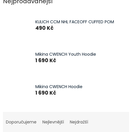
Nejprodávanější
KULICH CCM NHL FACEOFF CUFFED POM
490 Kč
Mikina CWENCH Youth Hoodie
1 690 Kč
Mikina CWENCH Hoodie
1 690 Kč
Ř
a
Doporučujeme
Nejlevnější
Nejdražší
z