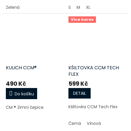
Zelená
S
M
XL
Více barev
KULICH CCM®
KŠILTOVKA CCM TECH
FLEX
490 Kč
599 Kč
DETAIL
Do košíku
Kšiltovka CCM Tech Flex
CM ® Zimní čepice
Černá
Vínová