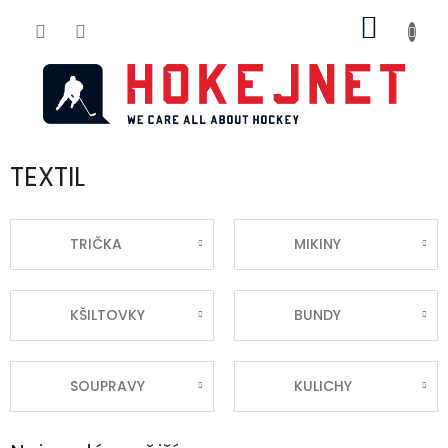
Přejít
NÁKUP
na
obsah
KOŠÍK
TEXTIL
TRIČKA
MIKINY
KŠILTOVKY
BUNDY
SOUPRAVY
KULICHY