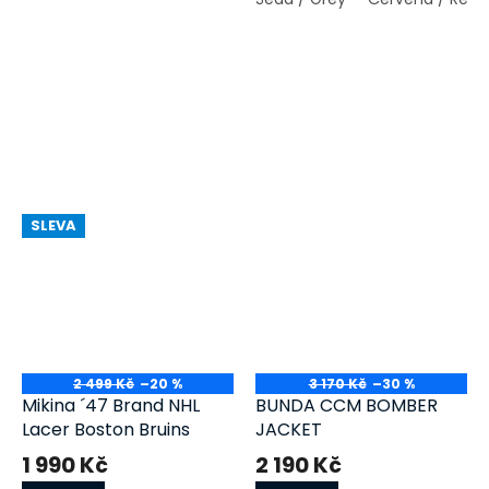
a Adriana Leon
Vyzkoušeno a testováno
týmem Cwench
SLEVA
2 499 Kč
–20 %
3 170 Kč
–30 %
Mikina ´47 Brand NHL
BUNDA CCM BOMBER
Lacer Boston Bruins
JACKET
1 990 Kč
2 190 Kč