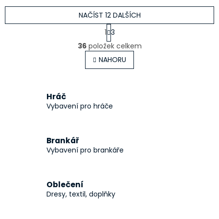
NAČÍST 12 DALŠÍCH
S
1
3
t
O
r
36
položek celkem
v
á
l
NAHORU
n
á
k
o
d
v
a
á
c
Hráč
n
í
Vybavení pro hráče
í
p
r
v
Brankář
k
Vybavení pro brankáře
y
v
ý
p
Oblečení
i
Dresy, textil, doplňky
s
u