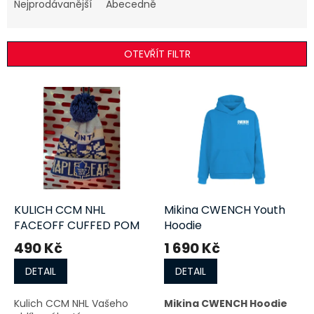
e
Nejprodávanější
Abecedně
n
í
p
OTEVŘÍT FILTR
r
o
V
d
ý
u
p
k
i
t
s
ů
p
r
o
d
KULICH CCM NHL
Mikina CWENCH Youth
u
FACEOFF CUFFED POM
Hoodie
k
490 Kč
1 690 Kč
t
ů
DETAIL
DETAIL
Kulich CCM NHL Vašeho
Mikina CWENCH Hoodie