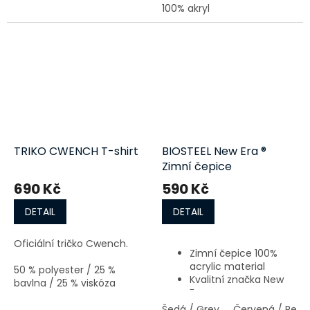
100% akryl
Jedna velikost
Šířka (rozložená): 7 ½”
3" žebrovaná pletená
manžeta
Oboustranný štítek
podobný gumě
Vyzkoušeno a testováno
#TeamCWENCH
TRIKO CWENCH T-shirt
BIOSTEEL New Era ®
Zimní čepice
690 Kč
590 Kč
DETAIL
DETAIL
Oficiální tričko Cwench.
Zimní čepice 100%
acrylic material
50 % polyester / 25 %
Kvalitní značka New
bavlna / 25 % viskóza
Era
Na trenink používají Nathan
Mackinnon, Andrew Wiggins
Šedá / Grey
Červená / Red