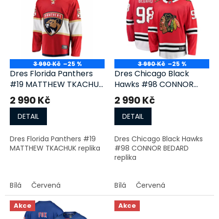
r
p
o
i
d
s
u
p
k
r
t
o
ů
3 990 Kč
–25 %
3 990 Kč
–25 %
d
Dres Florida Panthers
Dres Chicago Black
u
#19 MATTHEW TKACHUK
Hawks #98 CONNOR
k
replika
BEDARD replika
2 990 Kč
2 990 Kč
t
ů
DETAIL
DETAIL
Dres Florida Panthers #19
Dres Chicago Black Hawks
MATTHEW TKACHUK replika
#98 CONNOR BEDARD
replika
Bílá
Červená
Bílá
Červená
Akce
Akce