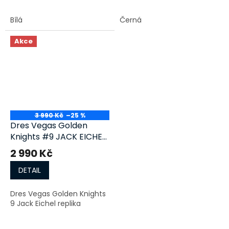
Bílá
Černá
Akce
3 990 Kč
–25 %
Dres Vegas Golden
Knights #9 JACK EICHEL
replika
2 990 Kč
DETAIL
Dres Vegas Golden Knights
9 Jack Eichel replika