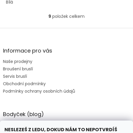
Bílá
9
položek celkem
O
v
l
Z
á
á
d
p
a
a
Informace pro vás
c
t
í
Naše prodejny
í
p
Broušení bruslí
r
v
Servis bruslí
k
Obchodní podmínky
y
Podmínky ochrany osobních údajů
v
ý
p
i
Bodyček (blog)
s
u
BIOSTEEL - Kdy je vhodné pít protein?
NESLEZEŠ Z LEDU, DOKUD NÁM TO NEPOTVRDÍŠ