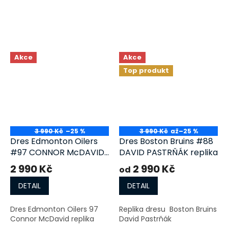
Akce
Akce
Top produkt
3 990 Kč
–25 %
3 990 Kč
až
–25 %
Dres Edmonton Oilers
Dres Boston Bruins #88
#97 CONNOR McDAVID
DAVID PASTRŇÁK replika
replika
2 990 Kč
2 990 Kč
od
DETAIL
DETAIL
Dres Edmonton Oilers 97
Replika dresu Boston Bruins
Connor McDavid replika
David Pastrňák