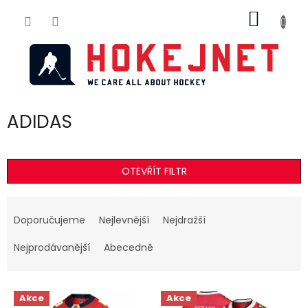
Přejít
NÁKUP
na
obsah
KOŠÍK
ADIDAS
OTEVŘÍT FILTR
Ř
a
Doporučujeme
Nejlevnější
Nejdražší
z
e
Nejprodávanější
Abecedně
n
í
V
p
Akce
Akce
ý