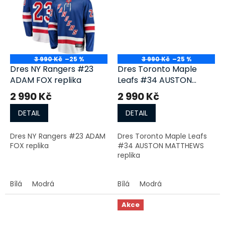
3 990 Kč
–25 %
3 990 Kč
–25 %
Dres NY Rangers #23
Dres Toronto Maple
ADAM FOX replika
Leafs #34 AUSTON
MATTHEWS replika
2 990 Kč
2 990 Kč
DETAIL
DETAIL
Dres NY Rangers #23 ADAM
Dres Toronto Maple Leafs
FOX replika
#34 AUSTON MATTHEWS
replika
Bílá
Modrá
Bílá
Modrá
Akce