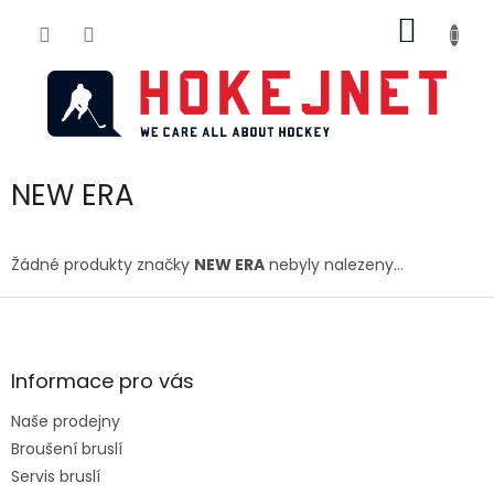
Přejít
NÁKUP
na
obsah
KOŠÍK
NEW ERA
Žádné produkty značky
NEW ERA
nebyly nalezeny...
Z
á
p
a
Informace pro vás
t
Naše prodejny
í
Broušení bruslí
Servis bruslí