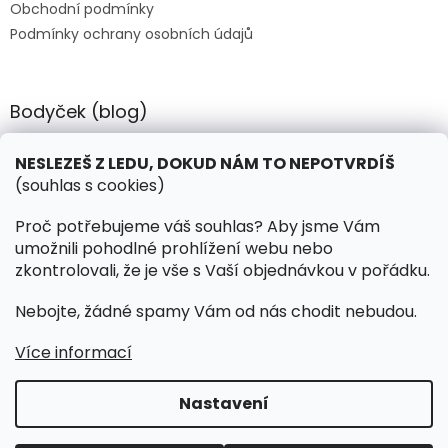
Obchodní podmínky
Podmínky ochrany osobních údajů
Bodyček (blog)
BIOSTEEL - Kdy je vhodné pít protein?
NESLEZEŠ Z LEDU, DOKUD NÁM TO NEPOTVRDÍŠ
(souhlas s cookies)
Kontakt
Proč potřebujeme váš souhlas? Aby jsme Vám
umožnili pohodlné prohlížení webu nebo
objednavky
@
hokejnet.cz
zkontrolovali, že je vše s Vaší objednávkou v pořádku.
+420 603 280 106
Nebojte, žádné spamy Vám od nás chodit nebudou.
hokejnetcz
Více informací
Nastavení
Vytvořil Shoptet