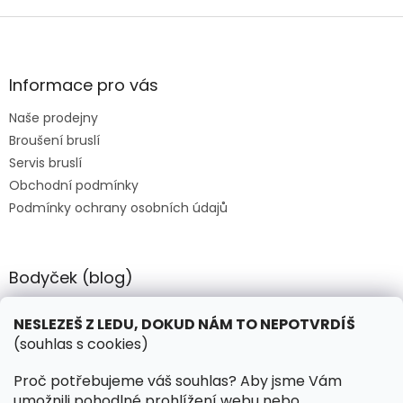
v
l
Z
á
á
d
p
a
a
Informace pro vás
c
t
í
Naše prodejny
í
p
Broušení bruslí
r
v
Servis bruslí
k
Obchodní podmínky
y
Podmínky ochrany osobních údajů
v
ý
p
i
Bodyček (blog)
s
u
BIOSTEEL - Kdy je vhodné pít protein?
NESLEZEŠ Z LEDU, DOKUD NÁM TO NEPOTVRDÍŠ
(souhlas s cookies)
Kontakt
Proč potřebujeme váš souhlas? Aby jsme Vám
umožnili pohodlné prohlížení webu nebo