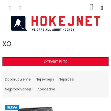
Přejít
NÁKUP
na
obsah
KOŠÍK
XO
OTEVŘÍT FILTR
Ř
a
Doporučujeme
Nejlevnější
Nejdražší
z
e
Nejprodávanější
Abecedně
n
í
V
p
SLEVA
ý