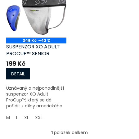
r
p
o
i
d
s
u
p
k
r
t
o
ů
349 Kč
–42 %
d
SUSPENZOR XO ADULT
u
PROCUP™ SENIOR
k
199 Kč
t
ů
DETAIL
Uznávaný a nejpohodlnější
suspenzor XO Adult
ProCup™, který se dá
pořídit z dílny amerického
výrobce XO Athletic.
M
L
XL
XXL
1
položek celkem
O