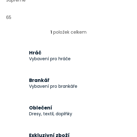
Supreme
65
1
položek celkem
O
v
l
á
Hráč
d
Vybavení pro hráče
a
c
í
Brankář
p
Vybavení pro brankáře
r
v
k
y
Oblečení
v
Dresy, textil, doplňky
ý
p
i
s
Exkluzivní zboží