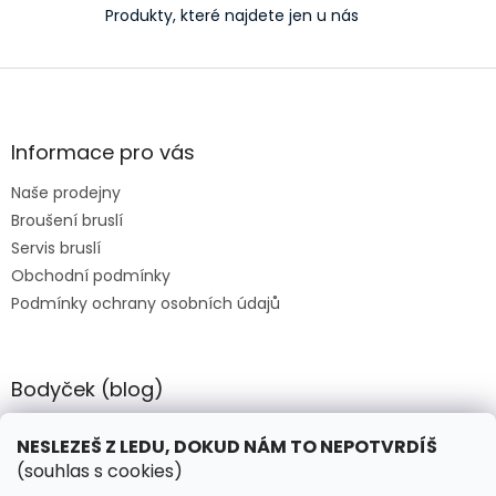
u
Produkty, které najdete jen u nás
Z
á
p
a
Informace pro vás
t
Naše prodejny
í
Broušení bruslí
Servis bruslí
Obchodní podmínky
Podmínky ochrany osobních údajů
Bodyček (blog)
BIOSTEEL - Kdy je vhodné pít protein?
NESLEZEŠ Z LEDU, DOKUD NÁM TO NEPOTVRDÍŠ
(souhlas s cookies)