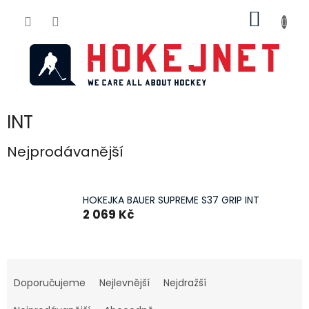
Přejít
NÁKUP
na
obsah
KOŠÍK
INT
Nejprodávanější
HOKEJKA BAUER SUPREME S37 GRIP INT
2 069 Kč
Ř
a
Doporučujeme
Nejlevnější
Nejdražší
z