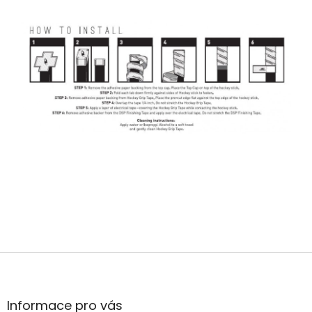
Z
á
p
a
Informace pro vás