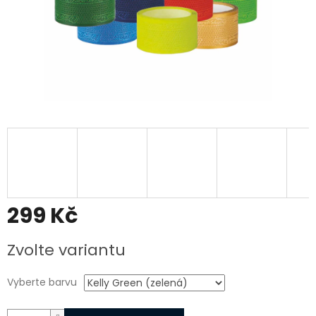
299 Kč
Měrná
Zvolte variantu
cena:
Vyberte barvu