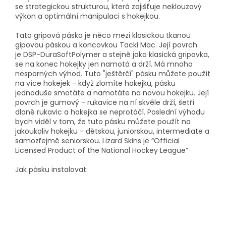
se strategickou strukturou, která zajišťuje neklouzavý
výkon a optimální manipulaci s hokejkou.
Tato gripová páska je něco mezi klasickou tkanou
gipovou páskou a koncovkou Tacki Mac. Její povrch
je DSP-DuraSoftPolymer a stejně jako klasická gripovka,
se na konec hokejky jen namotá a drží. Má mnoho
nesporných výhod. Tuto "ještěrčí" pásku můžete použít
na více hokejek - když zlomíte hokejku, pásku
jednoduše smotáte a namotáte na novou hokejku. Její
povrch je gumový - rukavice na ní skvěle drží, šetří
dlaně rukavic a hokejka se neprotáčí. Poslední výhodu
bych viděl v tom, že tuto pásku můžete použít na
jakoukoliv hokejku - dětskou, juniorskou, intermediate a
samozřejmě seniorskou. Lizard Skins je “Official
Licensed Product of the National Hockey League”
Jak pásku instalovat: