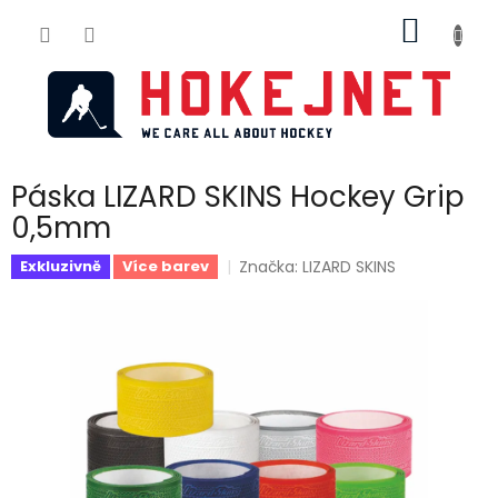
Přejít
NÁKUP
na
obsah
KOŠÍK
Páska LIZARD SKINS Hockey Grip
0,5mm
Značka:
LIZARD SKINS
Exkluzivně
Více barev