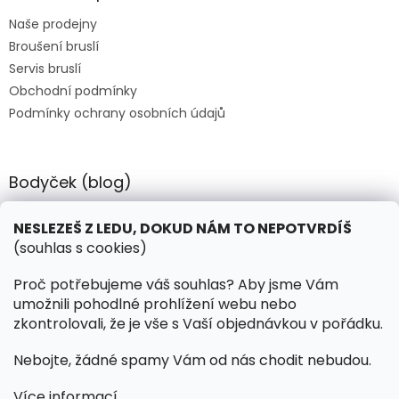
t
Naše prodejny
í
Broušení bruslí
Servis bruslí
Obchodní podmínky
Podmínky ochrany osobních údajů
Bodyček (blog)
BIOSTEEL - Kdy je vhodné pít protein?
NESLEZEŠ Z LEDU, DOKUD NÁM TO NEPOTVRDÍŠ
(souhlas s cookies)
Kontakt
Proč potřebujeme váš souhlas? Aby jsme Vám
umožnili pohodlné prohlížení webu nebo
objednavky
@
hokejnet.cz
zkontrolovali, že je vše s Vaší objednávkou v pořádku.
+420 603 280 106
Nebojte, žádné spamy Vám od nás chodit nebudou.
hokejnetcz
Více informací