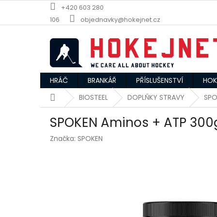
Přejít
+420 603 280
na
106
objednavky@hokejnet.cz
obsah
HRÁČ
BRANKÁŘ
PŘÍSLUŠENSTVÍ
HOK
Domů
BIOSTEEL
DOPLŇKY STRAVY
SPO
SPOKEN Aminos + ATP 300
Značka:
SPOKEN