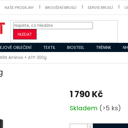
NAŠE PRODEJNY
BROUŠENÍ BRUSLÍ
SERVIS BRUSLÍ
O
HLEDAT
EJOVÉ OBLEČENÍ
TEXTIL
BIOSTEEL
TRÉNINK
NH
KEN Aminos + ATP 300g
g
1 790 Kč
Měrná
Skladem
(>5 ks)
cena: