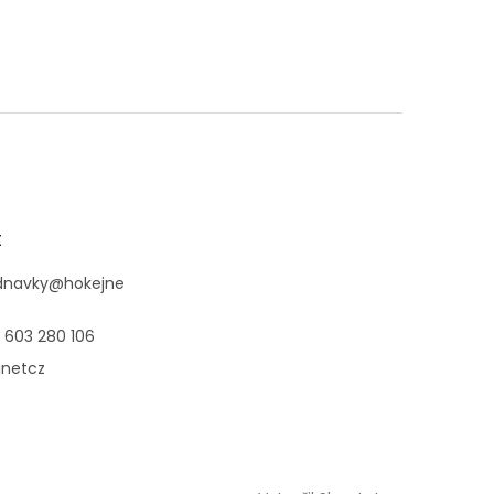
t
dnavky
@
hokejne
 603 280 106
jnetcz