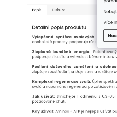
pořádk
Popis
Diskuze
Nebojt
Více i
Detailní popis produktu
Nas
Vylepšená syntéza svalových proteinů:
anabolické procesy, podporuje růst a regenerac
Zlepšená buněčná energie:
Patentovaný 
podporuje sílu, sílu a vytrvalost během intenzi
Posílení duševního zaměření a odolnost
zlepšuje soustředění, snižuje stres a rozšiřuje 
Komplexní regenerace svalů:
Úplné spektru
svalů a napomáhá regeneraci po zátěžovém c
Jak užívat:
Smíchejte 1 odměrku s 0,3-0,5l
požadované chuti.
Kdy užívat:
Aminos + ATP je nejlepší užívat 