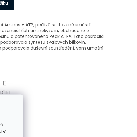
šíku
í Aminos + ATP, pečlivě sestavené směsi 11
9 esenciálních aminokyselin, obohacené o
osinu a patentovaného Peak ATP®. Tato pokročilá
 podporovala syntézu svalových bílkovin,
 a podporovala duševní soustředění, vám umožní
SDÍLET
né
u v