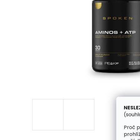
NESLE
(souhl
Proč p
prohlí