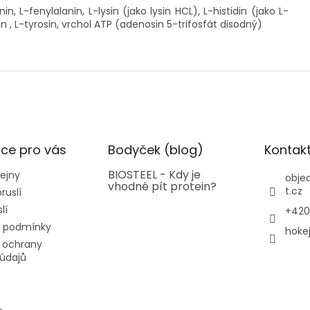
in, L-fenylalanin, L-lysin (jako lysin HCL), L-histidin (jako L-
in , L-tyrosin, vrchol ATP (adenosin 5-trifosfát disodný)
ce pro vás
Bodyček (blog)
Kontak
BIOSTEEL - Kdy je
ejny
obje
vhodné pít protein?
t.cz
ruslí
lí
+420
 podmínky
hoke
 ochrany
údajů