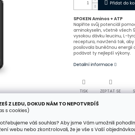
Přidat do ko
SPOKEN Aminos + ATP
Naplňte svůj potenciál pomoc
aminokyselin, včetně všech 
vysokou dávku leucinu, L-tyr
receptura, navržená tak, aby
posilovala buněčnou energii
podávat ty nejlepší výkony.
Detailní informace
TISK
ZEPTAT SE
ZEŠ Z LEDU, DOKUD NÁM TO NEPOTVRDÍŠ
as s cookies)
otřebujeme váš souhlas? Aby jsme Vám umožnili pohodl
žení webu nebo zkontrolovali, že je vše s Vaší objednávko