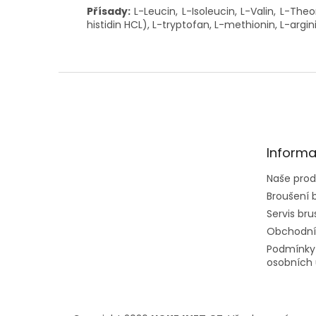
Přísady:
L-Leucin, L-Isoleucin, L-Valin, L-Theon
histidin HCL), L-tryptofan, L-methionin, L-argin
Z
á
p
a
t
Informa
í
Naše prod
Broušení b
Servis brus
Obchodní
Podmínky
osobních 