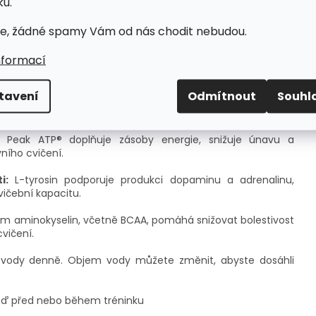
u.
e, žádné spamy Vám od nás chodit nebudou.
nformací
Dop
tavení
Odmítnout
Souhl
Vysoká dávka leucinu (2,5 g na porci) spouští v těle
Kate
i svalů.
Hmo
Peak ATP® doplňuje zásoby energie, snižuje únavu a
vního cvičení.
i:
L-tyrosin podporuje produkci dopaminu a adrenalinu,
cvičební kapacitu.
m aminokyselin, včetně BCAA, pomáhá snižovat bolestivost
vičení.
 vody denně. Objem vody můžete změnit, abyste dosáhli
buď před nebo během tréninku