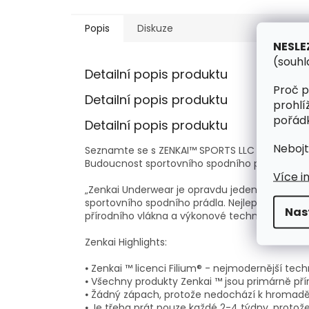
Popis
Diskuze
NESLE
(souhl
Detailní popis produktu
Proč p
Detailní popis produktu
prohlí
pořádk
Detailní popis produktu
Nebojt
Seznamte se s ZENKAI™ SPORTS LLC
Budoucnost sportovního spodního prádla
Více i
„Zenkai Underwear je opravdu jeden z nejzajíma
sportovního spodního prádla. Nejlepší cesta, j
Nas
přírodního vlákna a výkonové technologie." ří
Zenkai Highlights:
⦁ Zenkai ™ licenci Filium® - nejmodernější te
⦁ Všechny produkty Zenkai ™ jsou primárně přír
⦁ Žádný zápach, protože nedochází k hromaděn
⦁ Je třeba prát pouze každé 2-4 týdny, protože 