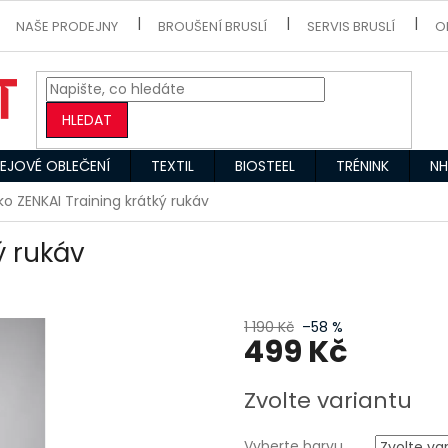
NAŠE PRODEJNY
BROUŠENÍ BRUSLÍ
SERVIS BRUSLÍ
O
HLEDAT
EJOVÉ OBLEČENÍ
TEXTIL
BIOSTEEL
TRÉNINK
NH
iko ZENKAI Training krátký rukáv
ý rukáv
1 190 Kč
–58 %
499 Kč
Měrná
Zvolte variantu
cena:
Vyberte barvu