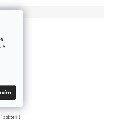
né
u v
lé spojení
asím
 bakterií)