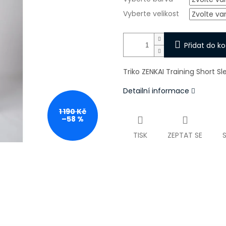
Vyberte velikost
Přidat do ko
Triko ZENKAI Training Short S
Detailní informace
1 190 Kč
–58 %
TISK
ZEPTAT SE