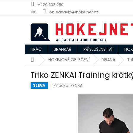
Přejít
+420 603 280
na
106
objednavky@hokejnet.cz
obsah
HRÁČ
BRANKÁŘ
PŘÍSLUŠENSTVÍ
HOK
Domů
HOKEJOVÉ OBLEČENÍ
RIBANA
Tr
Triko ZENKAI Training krátk
Značka:
ZENKAI
SLEVA