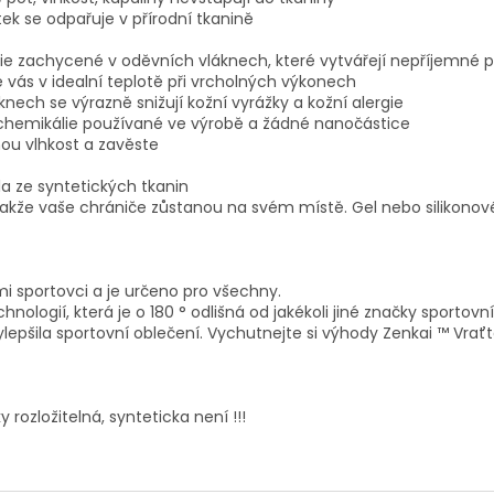
ek se odpařuje v přírodní tkanině
rie zachycené v oděvních vláknech, které vytvářejí nepříjemné 
 vás v idealní teplotě při vrcholných výkonech
nech se výrazně snižují kožní vyrážky a kožní alergie
é chemikálie používané ve výrobě a žádné nanočástice
ou vlhkost a zavěste
a ze syntetických tkanin
takže vaše chrániče zůstanou na svém místě. Gel nebo silikonov
mi sportovci a je určeno pro všechny.
ologií, která je o 180 ° odlišná od jakékoli jiné značky sportovní
ylepšila sportovní oblečení. Vychutnejte si výhody Zenkai ™ Vra
y rozložitelná, synteticka není !!!