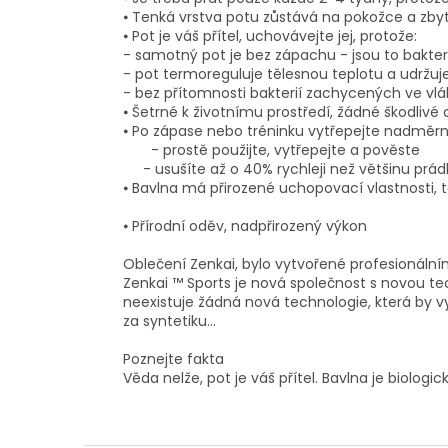
⦁ Tenká vrstva potu zůstává na pokožce a zbyt
⦁ Pot je váš přítel, uchovávejte jej, protože:
- samotný pot je bez zápachu - jsou to bakte
- pot termoreguluje tělesnou teplotu a udržuje
- bez přítomnosti bakterií zachycených ve vlák
⦁ Šetrné k životnímu prostředí, žádné škodliv
⦁ Po zápase nebo tréninku vytřepejte nadměrn
- prostě použijte, vytřepejte a pověste
- usušíte až o 40% rychleji než většinu prádl
⦁ Bavlna má přirozené uchopovací vlastnosti, 
⦁ Přírodní oděv, nadpřirozený výkon
Oblečení Zenkai, bylo vytvořené profesionální
Zenkai ™ Sports je nová společnost s novou techn
neexistuje žádná nová technologie, která by v
za syntetiku...
Poznejte fakta
Věda nelže, pot je váš přítel. Bavlna je biologick