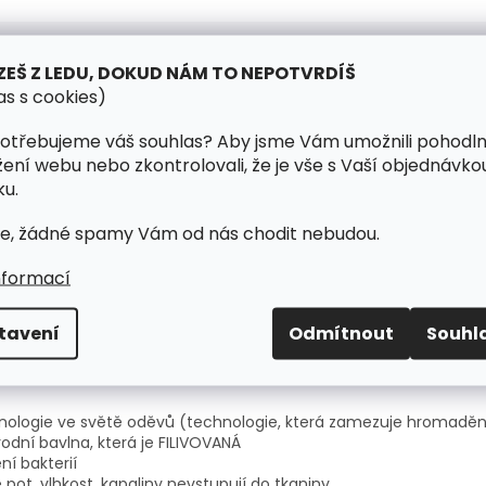
ZEŠ Z LEDU, DOKUD NÁM TO NEPOTVRDÍŠ
as s cookies)
otřebujeme váš souhlas? Aby jsme Vám umožnili pohodl
žení webu nebo zkontrolovali, že je vše s Vaší objednávko
u.
e, žádné spamy Vám od nás chodit nebudou.
nformací
vějších výrobků v historii
ak být úspěšnější ? Použijte ZENKAI Underwear. Zenkai ™ je dokona
tavení
Odmítnout
Souhl
káTim Gobet spoluzakladatel společnosti Zenkai™ Sports LLC
chnologie ve světě oděvů (technologie, která zamezuje hromadění
odní bavlna, která je FILIVOVANÁ
í bakterií
pot, vlhkost, kapaliny nevstupují do tkaniny