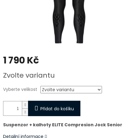
1 790 Kč
Měrná
Zvolte variantu
cena:
Vyberte velikost
Přidat do košíku
Suspenzor + kalhoty ELITE Compresion Jock Senior
Detailní informace