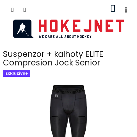
Přejít
NÁKUP
na
obsah
KOŠÍK
Suspenzor + kalhoty ELITE
Compresion Jock Senior
Exkluzivně