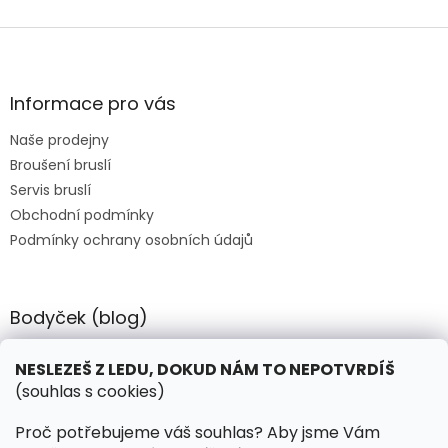
Z
á
p
a
Informace pro vás
t
Naše prodejny
í
Broušení bruslí
Servis bruslí
Obchodní podmínky
Podmínky ochrany osobních údajů
Bodyček (blog)
BIOSTEEL - Kdy je vhodné pít protein?
NESLEZEŠ Z LEDU, DOKUD NÁM TO NEPOTVRDÍŠ
(souhlas s cookies)
Kontakt
Proč potřebujeme váš souhlas? Aby jsme Vám