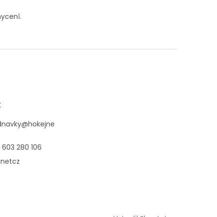
hycení.
t
dnavky
@
hokejne
 603 280 106
jnetcz