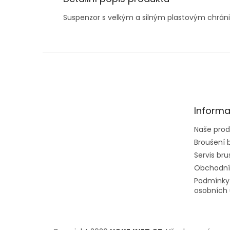
Suspenzor s velkým a silným plastovým chráni
Z
á
p
a
t
Informa
í
Naše prod
Broušení b
Servis brus
Obchodní
Podmínky
osobních 