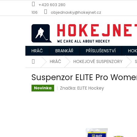
Přejít
+420 603 280
na
106
objednavky@hokejnet.cz
obsah
HRÁČ
BRANKÁŘ
PŘÍSLUŠENSTVÍ
HOK
Domů
HRÁČ
HOKEJOVÉ SUSPENZORY
S
Suspenzor ELITE Pro Women'
Značka:
ELITE Hockey
Novinka