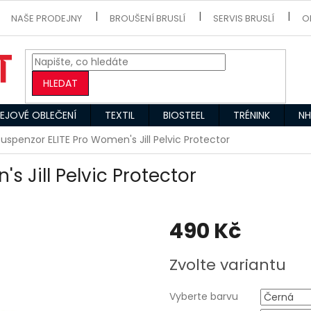
NAŠE PRODEJNY
BROUŠENÍ BRUSLÍ
SERVIS BRUSLÍ
O
HLEDAT
EJOVÉ OBLEČENÍ
TEXTIL
BIOSTEEL
TRÉNINK
NH
uspenzor ELITE Pro Women's Jill Pelvic Protector
s Jill Pelvic Protector
490 Kč
Měrná
Zvolte variantu
cena:
Vyberte barvu