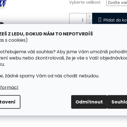
Vyberte velikost
Přidat do ko
ZEŠ Z LEDU, DOKUD NÁM TO NEPOTVRDÍŠ
Dámský suspenzor ELITE
as s cookies)
Detailní informace
otřebujeme váš souhlas? Aby jsme Vám umožnili pohodl
žení webu nebo zkontrolovali, že je vše s Vaší objednávko
u.
TISK
ZEPTAT SE
e, žádné spamy Vám od nás chodit nebudou.
nformací
tavení
Odmítnout
Souhl