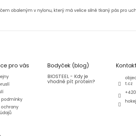
čem obaleným v nylonu, který má velice silně tkaný pás pro uc
ce pro vás
Bodyček (blog)
Kontak
BIOSTEEL - Kdy je
ejny
obje
vhodné pít protein?
t.cz
ruslí
lí
+420
 podmínky
hoke
 ochrany
údajů