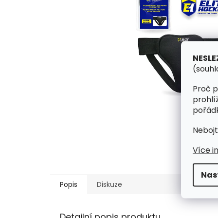
NESLE
(souhl
Proč p
prohlí
pořádk
Nebojt
Více i
Nas
Popis
Diskuze
Detailní popis produktu