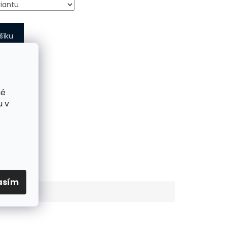
šíku
né
u v
SDÍLET
asím