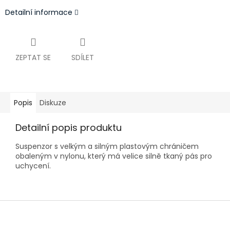
Detailní informace
ZEPTAT SE
SDÍLET
Popis
Diskuze
Detailní popis produktu
Suspenzor s velkým a silným plastovým chráničem
obaleným v nylonu, který má velice silně tkaný pás pro
uchycení.
Z
á
p