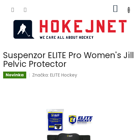
Přejít
NÁKUP
na
obsah
KOŠÍK
Suspenzor ELITE Pro Women's Jill
Pelvic Protector
Značka:
ELITE Hockey
Novinka