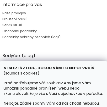
a
Informace pro vás
t
Naše prodejny
í
Broušení bruslí
Servis bruslí
Obchodní podmínky
Podmínky ochrany osobních údajů
Bodyček (blog)
BIOSTEEL - Kdy je vhodné pít protein?
NESLEZEŠ Z LEDU, DOKUD NÁM TO NEPOTVRDÍŠ
(souhlas s cookies)
Kontakt
Proč potřebujeme váš souhlas? Aby jsme Vám
umožnili pohodlné prohlížení webu nebo
objednavky
@
hokejnet.cz
zkontrolovali, že je vše s Vaší objednávkou v pořádku.
+420 603 280 106
Nebojte, žádné spamy Vám od nás chodit nebudou.
hokejnetcz