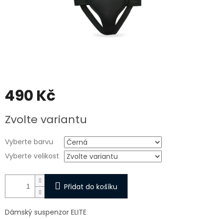
490 Kč
Měrná
Zvolte variantu
cena:
Vyberte barvu
Vyberte velikost
Přidat do košíku
Dámský suspenzor ELITE