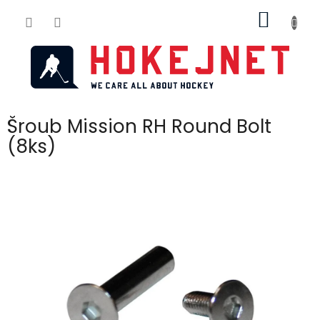
Přejít
NÁKUP
na
obsah
KOŠÍK
Šroub Mission RH Round Bolt
(8ks)