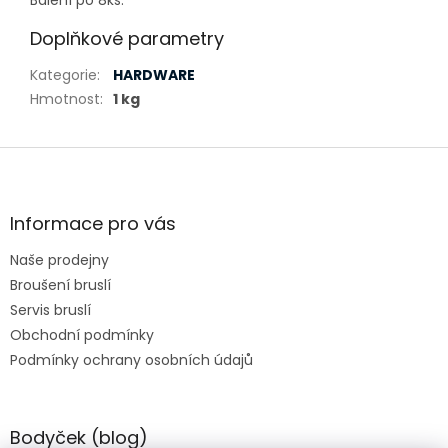
Balení po 8ks.
Doplňkové parametry
Kategorie
:
HARDWARE
Hmotnost
:
1 kg
Z
á
p
a
Informace pro vás
t
Naše prodejny
í
Broušení bruslí
Servis bruslí
Obchodní podmínky
Podmínky ochrany osobních údajů
Bodyček (blog)