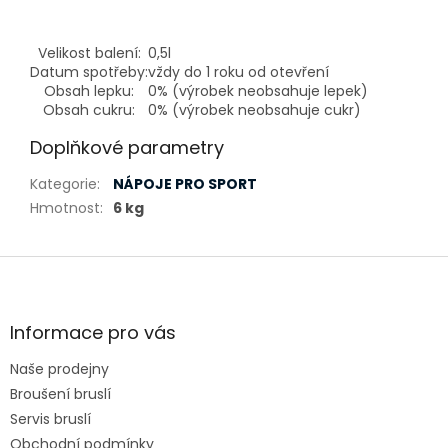
Velikost balení:
0,5l
Datum spotřeby:
vždy do 1 roku od otevření
Obsah lepku:
0% (výrobek neobsahuje lepek)
Obsah cukru:
0% (výrobek neobsahuje cukr)
Doplňkové parametry
Kategorie
:
NÁPOJE PRO SPORT
Hmotnost
:
6 kg
Z
á
p
a
Informace pro vás
t
Naše prodejny
í
Broušení bruslí
Servis bruslí
Obchodní podmínky