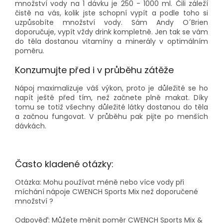
množství vody na 1 dávku je 250 - 1000 ml. Čili záleží
čistě na vás, kolik jste schopní vypít a podle toho si
uzpůsobíte množství vody. Sám Andy O´Brien
doporučuje, vypít vždy drink kompletně. Jen tak se vám
do těla dostanou vitamíny a minerály v optimálním
poměru.
Konzumujte před i v průběhu zátěže
Nápoj maximalizuje váš výkon, proto je důležité se ho
napít ještě před tím, než začnete plně makat. Díky
tomu se totiž všechny důležité látky dostanou do těla
a začnou fungovat. V průběhu pak pijte po menších
dávkách.
Často kladené otázky:
Otázka: Mohu používat méně nebo více vody při
míchání nápoje CWENCH Sports Mix než doporučené
množství ?
Odpověď: Můžete měnit poměr CWENCH Sports Mix &