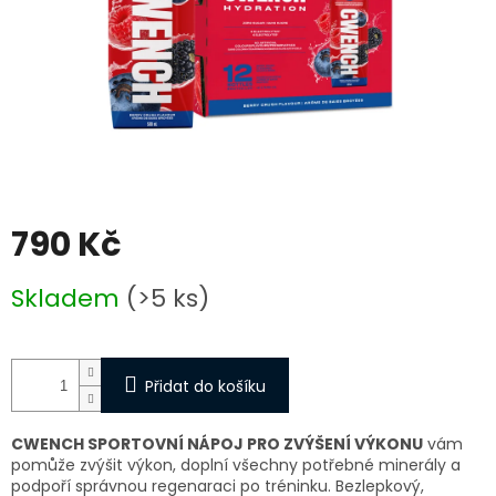
790 Kč
Měrná
Skladem
(>5 ks)
cena:
Přidat do košíku
CWENCH SPORTOVNÍ NÁPOJ PRO ZVÝŠENÍ VÝKONU
vám
pomůže zvýšit výkon, doplní všechny potřebné minerály a
podpoří správnou regenaraci po tréninku. Bezlepkový,