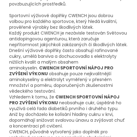
povzbuzujících prostředků.
Sportovní výživové doplňky CWENCH jsou dobrou
volbou pro každého sportovce, který hledá kvalitní,
prověřené výrobky bez škodlivých látek.
Každý produkt CWENCH je nezávisle testován Světovou
antidopingovou agenturou, která zaručuje
nepřítomnost jakýchkoli zakázaných či škodlivých látek.
Dnešní výživové doplňky často obsahují rafinované
cukry, umělá barviva a dochucovadla s elektrolyty
nižších kvalit a malým obsahem
aminokyselin.
CWENCH SPORTOVNÍ NÁPOJ PRO
ZVÝŠENÍ VÝKONU
obsahuje pouze nejkvalitnější
aminokyseliny a elektrolyt vyměřený v přesném
množství a poměru, doporučených zkušenostmi
vědeckého testování.
Vzhledem k tomu, že
CWENCH SPORTOVNÍ NÁPOJ
PRO ZVÝŠENÍ VÝKONU
neobsahuje cukr, úspěšně ho
využívá celá řada diabetiků prvního i druhého typu.
Aniž by docházelo ke kolísání hladiny cukru v krvi,
dopomáhají snižovat svalovou únavu a zvýšovat chuť
a koncentraci při cvičení.
CWENCH, původně vytvořený jako doplněk pro