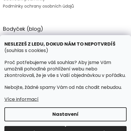
Podmínky ochrany osobních údajů
Bodyček (blog)
BIOSTEEL - Kdy je vhodné pít protein?
NESLEZEŠ Z LEDU, DOKUD NÁM TO NEPOTVRDÍŠ
(souhlas s cookies)
Kontakt
Proč potřebujeme váš souhlas? Aby jsme Vám
umožnili pohodlné prohlížení webu nebo
objednavky
@
hokejnet.cz
zkontrolovali, že je vše s Vaší objednávkou v pořádku.
+420 603 280 106
Nebojte, žádné spamy Vám od nás chodit nebudou.
hokejnetcz
Více informací
Nastavení
Vytvořil Shoptet