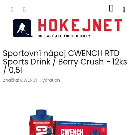
Přejít
NÁKUP
na
obsah
KOŠÍK
Sportovní nápoj CWENCH RTD
Sports Drink / Berry Crush - 12ks
/ 0,5l
Značka:
CWENCH Hydration