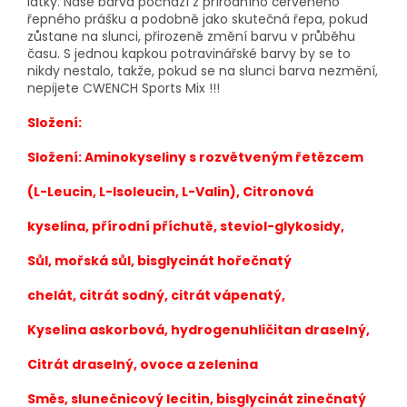
látky. Naše barva pochází z přírodního červeného
řepného prášku a podobně jako skutečná řepa, pokud
zůstane na slunci, přirozeně změní barvu v průběhu
času. S jednou kapkou potravinářské barvy by se to
nikdy nestalo, takže, pokud se na slunci barva nezmění,
nepijete CWENCH Sports Mix !!!
Složení:
Složení: Aminokyseliny s rozvětveným řetězcem
(L-Leucin, L-Isoleucin, L-Valin), Citronová
kyselina, přírodní příchutě, steviol-glykosidy,
Sůl, mořská sůl, bisglycinát hořečnatý
chelát, citrát sodný, citrát vápenatý,
Kyselina askorbová, hydrogenuhličitan draselný,
Citrát draselný, ovoce a zelenina
Směs, slunečnicový lecitin, bisglycinát zinečnatý