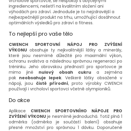
vrcholové sportovce, se nespokojí s obyčejnými
ingrediencemi, nešetří na kvalitním složení ani
výhodách pro zdraví. Jednoduše je to nejzdravější a
nejbezpečnější produkt na trhu, umožňující dosáhnout
optimálních výsledků pro zdraví a fitness.
To nejlepší pro vaše tělo
CWENCH
SPORTOVNÍ NÁPOJ PRO ZVÝŠENÍ
VÝKONU
obsahuje ty nejkvalitnější látky a minerály,
které jsou nesmírně důležité pro maximální výkon,
ochranu svalstva a následnou správnou regeneraci po
tréninku. Jeho obrovskou předností pro sportovce je
mimo jiné
nulový obsah cukru
a zejména
pak
neobsahuje lepek
. Veškeré látky obsažené v
nápoji, jsou
čistě přírodní
, proto výrobky CWENCH
používají i vrcholoví sportovci včetně olympioniků.
Do akce
Aplikace
CWENCH
SPORTOVNÍHO NÁPOJE PRO
ZVÝŠENÍ VÝKONU
je nesmírně jednoduchá. Totiž plná 1
odměrka (odměrka je součástí balení) obsahuje
přesné množství pro správnou 1 dávku. Doporučené