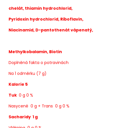
chelát, thiamin hydrochlorid,
Pyridoxin hydrochlorid, Riboflavin,
Niacinamid, D-pantothenát vápenatý,
Methylkobalamin, Biotin
Doplněná fakta o potravinách
Na 1 odměrku (7 g)
Kalorie 5
Tuk
0 g 0 %
Nasycené 0 g + Trans 0 g 0 %
Sacharidy 1 g
Vláknina 0 g 0 %