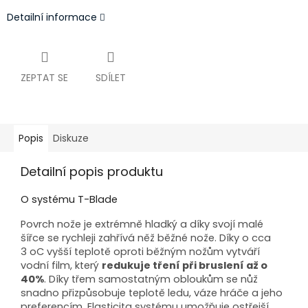
Detailní informace
ZEPTAT SE
SDÍLET
Popis
Diskuze
Detailní popis produktu
O systému T-Blade
Povrch nože je extrémně hladký a díky svojí malé
šířce se rychleji zahřívá něž běžné nože. Díky o cca
3 oC vyšší teplotě oproti běžným nožům vytváří
vodní film, který
redukuje tření při bruslení až o
40%
. Díky třem samostatným obloukům se nůž
snadno přizpůsobuje teplotě ledu, váze hráče a jeho
preferencím. Elasticita systému umožňuje ostřejší