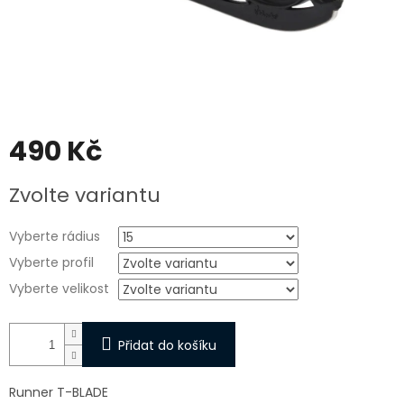
490 Kč
Měrná
Zvolte variantu
cena:
Vyberte rádius
Vyberte profil
Vyberte velikost
Přidat do košíku
Runner T-BLADE