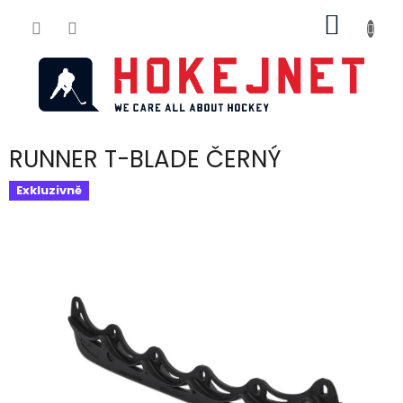
Přejít
NÁKUP
na
obsah
KOŠÍK
RUNNER T-BLADE ČERNÝ
Exkluzivně