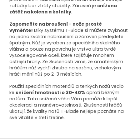
zatáčky bez ztráty stability. Zároveň je
snížena
zátěž na kolena a kotníky
.
Zapomeňte na broušení - nože prostě
vyměňte!
Díky systému T-Blade si můžete zvyknout
na jedno kvalitní nabroušení a zároveň předejdete
špatným. Nůž je vyroben ze speciálního skelného
vlákna a pouze na povrchu je vrstva ultra tvrdé
vysocelegované oceli, které zajišťuje mnohem
ostřejší hrany. Ze zkušeností víme, že amatérským
hráčům nůž vydrží zhruba na sezónu, vrcholovým
hráči mění nůž po 2-3 měsících.
Použití speciálních materiálů a tenkých nožů vedlo
ke
snížení hmotnosti o 30-40%
oproti běžným
nožům. Tato snížená váha Vám pomůže k lepší
akceleraci a manévrovatelnosti. Zkušenosti hráčů
ukazují, že kvality nožů T-Blade nejlépe poznáte na
své vitalitě v třetí třetině.