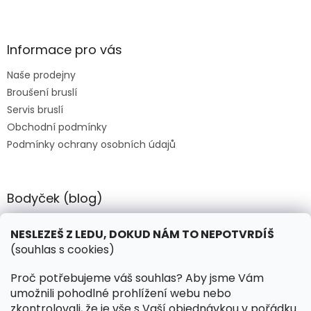
Z
á
p
a
Informace pro vás
t
Naše prodejny
í
Broušení bruslí
Servis bruslí
Obchodní podmínky
Podmínky ochrany osobních údajů
Bodyček (blog)
BIOSTEEL - Kdy je vhodné pít protein?
NESLEZEŠ Z LEDU, DOKUD NÁM TO NEPOTVRDÍŠ
(souhlas s cookies)
Kontakt
Proč potřebujeme váš souhlas? Aby jsme Vám
umožnili pohodlné prohlížení webu nebo
objednavky
@
hokejnet.cz
zkontrolovali, že je vše s Vaší objednávkou v pořádku.