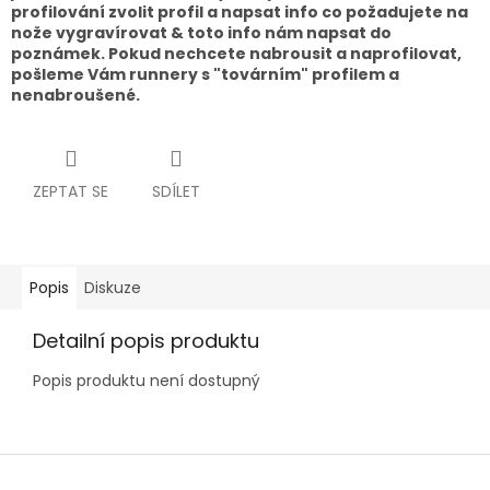
profilování zvolit profil a napsat info co požadujete na
nože vygravírovat & toto info nám napsat do
poznámek. Pokud nechcete nabrousit a naprofilovat,
pošleme Vám runnery s "továrním" profilem a
nenabroušené.
ZEPTAT SE
SDÍLET
Popis
Diskuze
Detailní popis produktu
Popis produktu není dostupný
Z
á