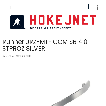
Přejít
NÁKUP
na
obsah
KOŠÍK
Runner JRZ-MTF CCM SB 4.0
STPROZ SILVER
Značka:
STEPSTEEL