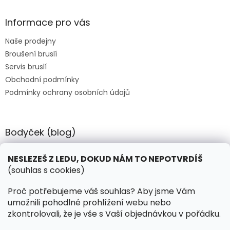
p
a
Informace pro vás
t
Naše prodejny
í
Broušení bruslí
Servis bruslí
Obchodní podmínky
Podmínky ochrany osobních údajů
Bodyček (blog)
BIOSTEEL - Kdy je vhodné pít protein?
NESLEZEŠ Z LEDU, DOKUD NÁM TO NEPOTVRDÍŠ
(souhlas s cookies)
Kontakt
Proč potřebujeme váš souhlas? Aby jsme Vám
umožnili pohodlné prohlížení webu nebo
objednavky
@
hokejnet.cz
zkontrolovali, že je vše s Vaší objednávkou v pořádku.
+420 603 280 106