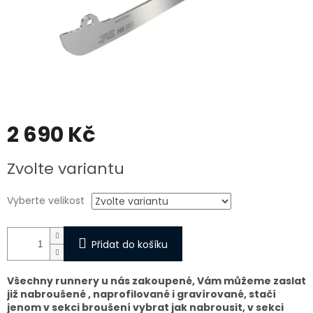
2 690 Kč
Měrná
Zvolte variantu
cena:
Vyberte velikost
Přidat do košíku
Všechny runnery u nás zakoupené, Vám můžeme zaslat
již nabroušené , naprofilované i gravírované, stačí
jenom v sekci broušení vybrat jak nabrousit, v sekci