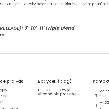
žuje tlak na vaše kotníky, kolena a kyčelní klouby. To vám pomůže
EASE): 9'-10'-11' Triple Blend
mm
ce pro vás
Bodyček (blog)
Kontak
BIOSTEEL - Kdy je
ejny
obje
vhodné pít protein?
t.cz
ruslí
lí
+420
 podmínky