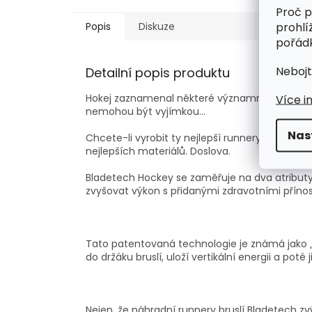
Proč p
prohlí
Popis
Diskuze
pořádk
Nebojt
Detailní popis produktu
Hokej zaznamenal některé významné technické 
Více i
nemohou být vyjímkou...
Nas
Chcete-li vyrobit ty nejlepší runnery, musíte s
nejlepších materiálů. Doslova.
Bladetech Hockey se zaměřuje na dva atributy: i
zvyšovat výkon s přidanými zdravotními přínos
Tato patentovaná technologie je známá jako 
do držáku bruslí, uloží vertikální energii a pot
Nejen, že náhradní runnery bruslí Bladetech zvý