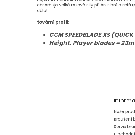
absorbuje velké rázové síly při bruslení a sni
déle!
tovární profil:
CCM SPEEDBLADE XS (QUICK REL
Height: Player blades = 23
Z
á
p
a
t
Informa
í
Naše prod
Broušení b
Servis brus
Obchodní