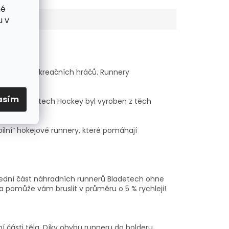
né
u v
álních i rekreačních hráčů. Runnery
asím
 runner Bladetech Hockey byl vyroben z těch
ibilní“ hokejové runnery, které pomáhají
řední část náhradních runnerů Bladetech ohne
ní a pomůže vám bruslit v průměru o 5 % rychleji!
ní části těla. Díky ohybu runneru do holderu