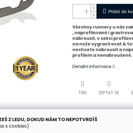
Přidat do ko
Všechny runnery u nás za
, naprofilované i gravírov
nabrousit, v sekci profilov
na nože vygravírovat & t
nechcete nabrousit a nap
profilem a nenabroušené.
Detailní informace
TISK
ZEPTAT SE
ZEŠ Z LEDU, DOKUD NÁM TO NEPOTVRDÍŠ
as s cookies)