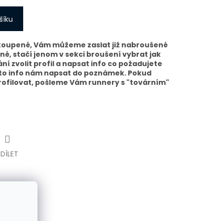
šíku
koupené, Vám můžeme zaslat již nabroušené
ané, stačí jenom v sekci broušení vybrat jak
ání zvolit profil a napsat info co požadujete
oto info nám napsat do poznámek. Pokud
rofilovat, pošleme Vám runnery s "továrním"
SDÍLET