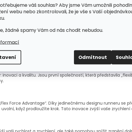
otřebujeme váš souhlas? Aby jsme Vám umožnili pohodl
žení webu nebo zkontrolovali, že je vše s Vaší objednávko
u.
e, žádné spamy Vám od nás chodit nebudou.
změny, které zvýšily pohyblivost, bezpečnost a výkon profesion
nformací
tavení
Odmítnout
Souhl
pojit tu nejlepší technoligii s nejkvalitnějším materiálem. Každý
novaci a kvalitu. Jsou první společností, která představila „flex
y.
„Flex Force Advantage“. Díky jedinečnému designu runneru se p
é ji uvolní, když prodloužíte krok. Tato inovace zvýší vaše zrychle
ší vaši rychlost a zrychlení, ale také pomohou snížit zranění dol