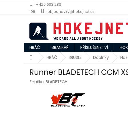
Přejít
+420 603 280
na
106
objednavky@hokejnet.cz
obsah
HRÁČ
BRANKÁŘ
PŘÍSLUŠENSTVÍ
HOK
Domů
HRÁČ
BRUSLE
Doplňky
Nož
Runner BLADETECH CCM XS
Značka:
BLADETECH