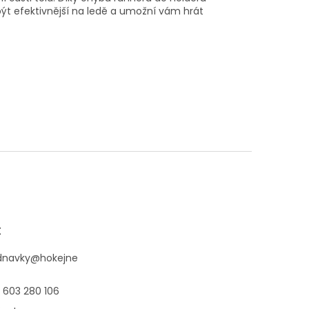
 být efektivnější na ledě a umožní vám hrát
t
dnavky
@
hokejne
 603 280 106