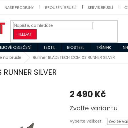
NAŠE PRODEJNY
BROUŠENÍ BRUSLÍ
SERVIS BRUSLÍ
O
HLEDAT
EJOVÉ OBLEČENÍ
TEXTIL
BIOSTEEL
TRÉNINK
NH
e na brusle
Runner BLADETECH CCM XS RUNNER SILVER
 RUNNER SILVER
2 490 Kč
Měrná
Zvolte variantu
cena:
Vyberte velikost