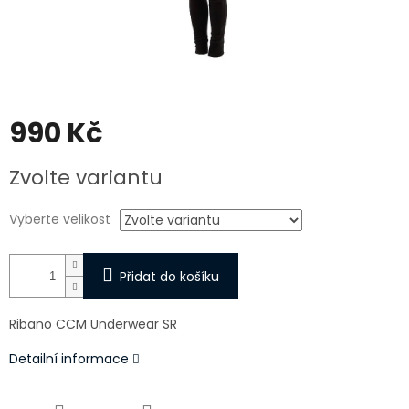
990 Kč
Měrná
Zvolte variantu
cena:
Vyberte velikost
Přidat do košíku
Ribano CCM Underwear SR
Detailní informace