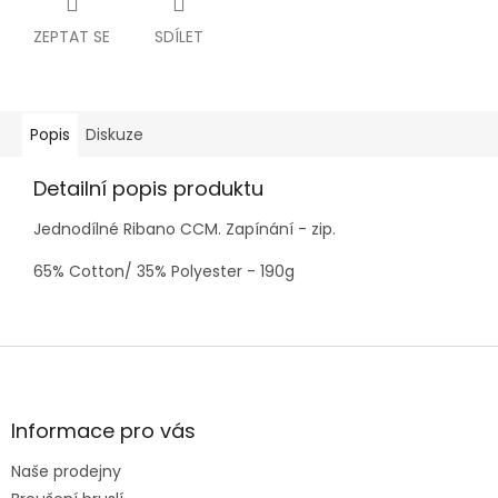
ZEPTAT SE
SDÍLET
Popis
Diskuze
Detailní popis produktu
Jednodílné Ribano CCM. Zapínání - zip.
65% Cotton/ 35% Polyester - 190g
Z
á
p
a
Informace pro vás
t
Naše prodejny
í