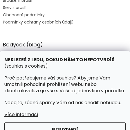
Broušení bruslí
Servis bruslí
Obchodní podmínky
Podmínky ochrany osobních údajů
Bodyček (blog)
BIOSTEEL - Kdy je vhodné pít protein?
NESLEZEŠ Z LEDU, DOKUD NÁM TO NEPOTVRDÍŠ
(souhlas s cookies)
Kontakt
Proč potřebujeme váš souhlas? Aby jsme Vám
umožnili pohodlné prohlížení webu nebo
objednavky
@
hokejnet.cz
zkontrolovali, že je vše s Vaší objednávkou v pořádku.
+420 603 280 106
Nebojte, žádné spamy Vám od nás chodit nebudou.
hokejnetcz
Více informací
Nastavení