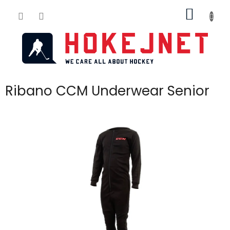
Přejít
NÁKUP
na
obsah
KOŠÍK
Ribano CCM Underwear Senior