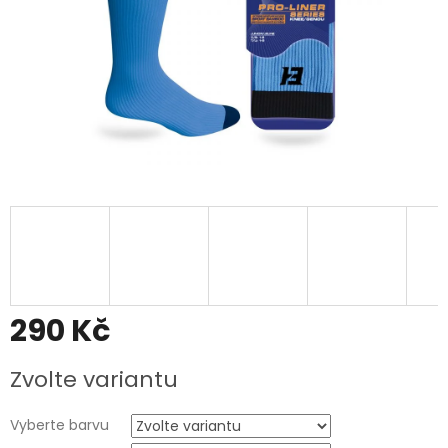
290 Kč
Měrná
Zvolte variantu
cena:
Vyberte barvu