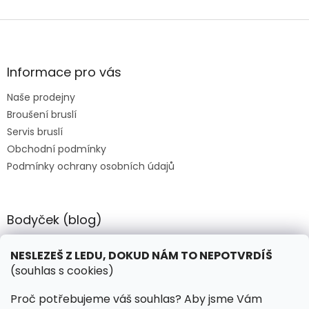
Z
á
p
a
Informace pro vás
t
Naše prodejny
í
Broušení bruslí
Servis bruslí
Obchodní podmínky
Podmínky ochrany osobních údajů
Bodyček (blog)
BIOSTEEL - Kdy je vhodné pít protein?
NESLEZEŠ Z LEDU, DOKUD NÁM TO NEPOTVRDÍŠ
(souhlas s cookies)
Kontakt
Proč potřebujeme váš souhlas? Aby jsme Vám