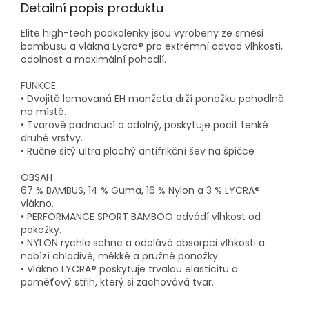
Detailní popis produktu
Elite high-tech podkolenky jsou vyrobeny ze směsi
bambusu a vlákna Lycra® pro extrémní odvod vlhkosti,
odolnost a maximální pohodlí.
FUNKCE
• Dvojitě lemovaná EH manžeta drží ponožku pohodlně
na místě.
• Tvarově padnoucí a odolný, poskytuje pocit tenké
druhé vrstvy.
• Ručně šitý ultra plochý antifrikční šev na špičce
OBSAH
67 % BAMBUS, 14 % Guma, 16 % Nylon a 3 % LYCRA®
vlákno.
• PERFORMANCE SPORT BAMBOO odvádí vlhkost od
pokožky.
• NYLON rychle schne a odolává absorpci vlhkosti a
nabízí chladivé, měkké a pružné ponožky.
• Vlákno LYCRA® poskytuje trvalou elasticitu a
paměťový střih, který si zachovává tvar.