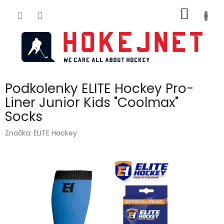
Přejít
NÁKUP
na
obsah
KOŠÍK
Podkolenky ELITE Hockey Pro-
Liner Junior Kids "Coolmax"
Socks
Značka:
ELITE Hockey