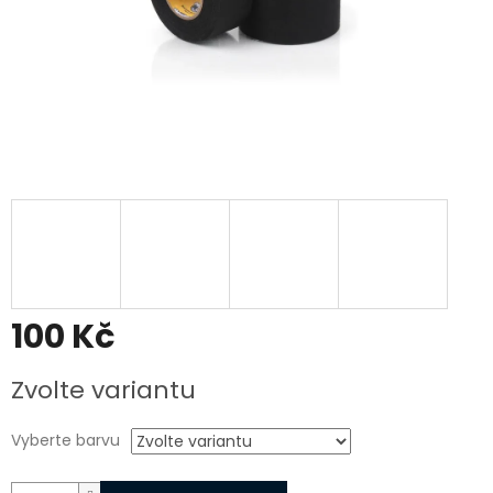
100 Kč
Měrná
Zvolte variantu
cena:
Vyberte barvu