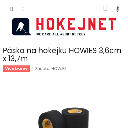
Přejít
NÁKUP
na
obsah
KOŠÍK
Páska na hokejku HOWIES 3,6cm
x 13,7m
Značka:
HOWIES
Více barev