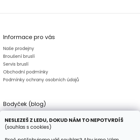
Z
á
p
a
Informace pro vás
t
Naše prodejny
í
Broušení bruslí
Servis bruslí
Obchodní podmínky
Podmínky ochrany osobních údajů
Bodyček (blog)
BIOSTEEL - Kdy je vhodné pít protein?
NESLEZEŠ Z LEDU, DOKUD NÁM TO NEPOTVRDÍŠ
(souhlas s cookies)
Kontakt
Proč potřebujeme váš souhlas? Aby jsme Vám