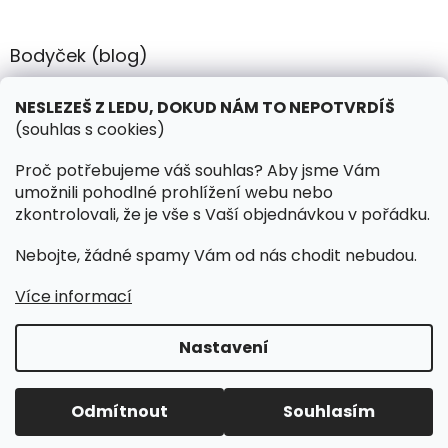
Bodyček (blog)
BIOSTEEL - Kdy je vhodné pít protein?
NESLEZEŠ Z LEDU, DOKUD NÁM TO NEPOTVRDÍŠ
(souhlas s cookies)
Kontakt
Proč potřebujeme váš souhlas? Aby jsme Vám
umožnili pohodlné prohlížení webu nebo
objednavky
@
hokejnet.cz
zkontrolovali, že je vše s Vaší objednávkou v pořádku.
+420 603 280 106
Nebojte, žádné spamy Vám od nás chodit nebudou.
hokejnetcz
Více informací
Nastavení
Vytvořil Shoptet
Odmítnout
Souhlasím
Copyright 2026
HOKEJNET.CZ
. Všechna práva vyhrazena.