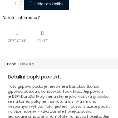
Přidat do košíku
Detailní informace
ZEPTAT SE
SDÍLET
Popis
Diskuze
Detailní popis produktu
Tato gripová páska je něco mezi klasickou tkanou
gipovou páskou a koncovkou Tacki Mac. Její povrch
je DSP-DuraSoftPolymer a stejně jako klasická gripovka,
se na konec pálky jen namotá a drží. Má mnoho
nesporných výhod. Tuto "ještěrčí" pásku můžete použít
na více hokejek - když zlomíte hokejku, pásku
jednoduše smotáte a namotáte na novou hokejku. Její