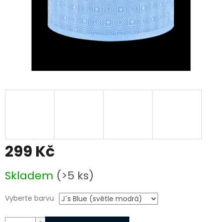
299 Kč
Měrná
Skladem
(>5 ks)
cena:
Vyberte barvu