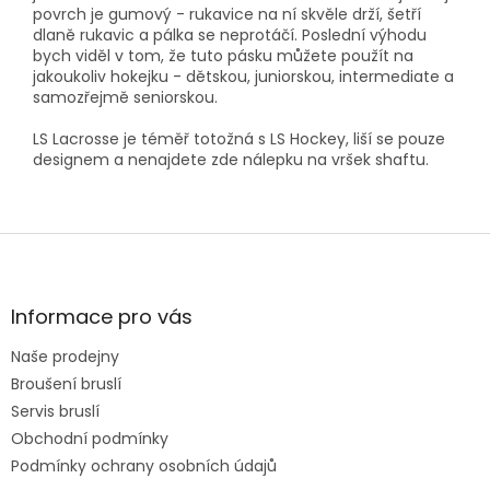
povrch je gumový - rukavice na ní skvěle drží, šetří
dlaně rukavic a pálka se neprotáčí. Poslední výhodu
bych viděl v tom, že tuto pásku můžete použít na
jakoukoliv hokejku - dětskou, juniorskou, intermediate a
samozřejmě seniorskou.
LS Lacrosse je téměř totožná s LS Hockey, liší se pouze
designem a nenajdete zde nálepku na vršek shaftu.
Z
á
p
a
Informace pro vás
t
Naše prodejny
í
Broušení bruslí
Servis bruslí
Obchodní podmínky
Podmínky ochrany osobních údajů