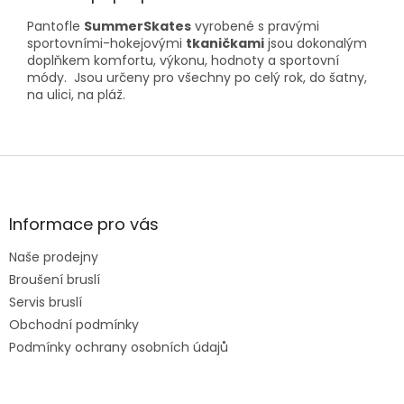
Pantofle
SummerSkates
vyrobené s pravými
sportovními-hokejovými
tkaničkami
jsou dokonalým
doplňkem komfortu, výkonu, hodnoty a sportovní
módy. Jsou určeny pro všechny po celý rok, do šatny,
na ulici, na pláž.
Z
á
p
a
Informace pro vás
t
Naše prodejny
í
Broušení bruslí
Servis bruslí
Obchodní podmínky
Podmínky ochrany osobních údajů