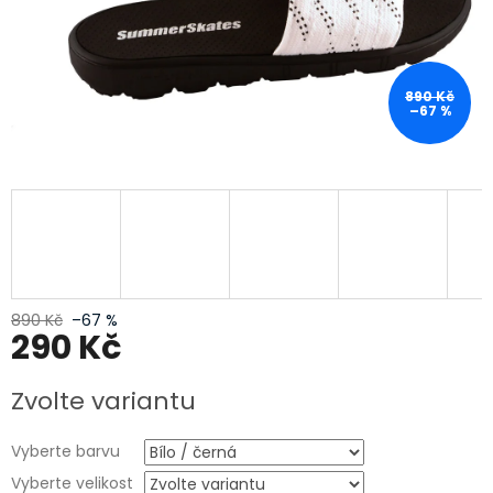
890 Kč
–67 %
890 Kč
–67 %
290 Kč
Měrná
Zvolte variantu
cena:
Vyberte barvu
Vyberte velikost