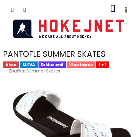
Přejít
NÁKUP
na
obsah
KOŠÍK
PANTOFLE SUMMER SKATES
Akce
SLEVA
Exkluzivně
Více barev
1 + 1
Značka:
Summer Skates