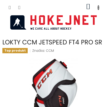
Přejít
NÁKUP
na
obsah
KOŠÍK
LOKTY CCM JETSPEED FT4 PRO SR
Značka:
CCM
Top produkt