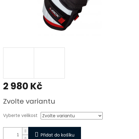
2 980 Kč
Měrná
Zvolte variantu
cena:
Vyberte velikost
Přidat do košíku