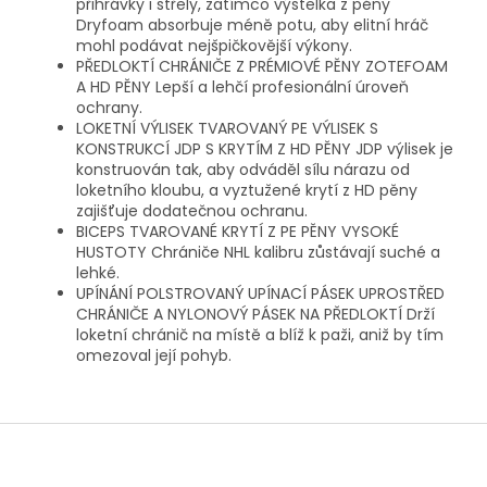
přihrávky i střely, zatímco výstelka z pěny
Dryfoam absorbuje méně potu, aby elitní hráč
mohl podávat nejšpičkovější výkony.
PŘEDLOKTÍ CHRÁNIČE Z PRÉMIOVÉ PĚNY ZOTEFOAM
A HD PĚNY Lepší a lehčí profesionální úroveň
ochrany.
LOKETNÍ VÝLISEK TVAROVANÝ PE VÝLISEK S
KONSTRUKCÍ JDP S KRYTÍM Z HD PĚNY JDP výlisek je
konstruován tak, aby odváděl sílu nárazu od
loketního kloubu, a vyztužené krytí z HD pěny
zajišťuje dodatečnou ochranu.
BICEPS TVAROVANÉ KRYTÍ Z PE PĚNY VYSOKÉ
HUSTOTY Chrániče NHL kalibru zůstávají suché a
lehké.
UPÍNÁNÍ POLSTROVANÝ UPÍNACÍ PÁSEK UPROSTŘED
CHRÁNIČE A NYLONOVÝ PÁSEK NA PŘEDLOKTÍ Drží
loketní chránič na místě a blíž k paži, aniž by tím
omezoval její pohyb.
Z
á
p