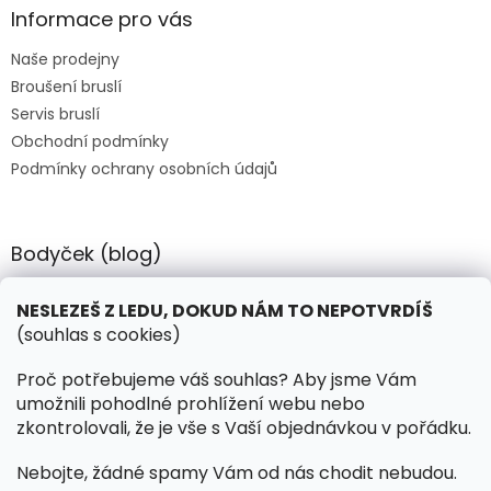
a
Informace pro vás
t
Naše prodejny
í
Broušení bruslí
Servis bruslí
Obchodní podmínky
Podmínky ochrany osobních údajů
Bodyček (blog)
BIOSTEEL - Kdy je vhodné pít protein?
NESLEZEŠ Z LEDU, DOKUD NÁM TO NEPOTVRDÍŠ
(souhlas s cookies)
Kontakt
Proč potřebujeme váš souhlas? Aby jsme Vám
umožnili pohodlné prohlížení webu nebo
objednavky
@
hokejnet.cz
zkontrolovali, že je vše s Vaší objednávkou v pořádku.
+420 603 280 106
Nebojte, žádné spamy Vám od nás chodit nebudou.
hokejnetcz