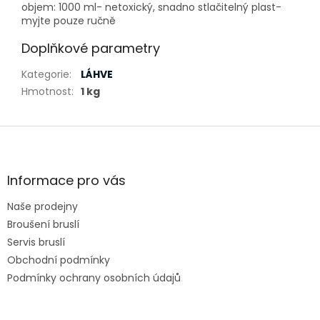
objem: 1000 ml- netoxický, snadno stlačitelný plast-
myjte pouze ručně
Doplňkové parametry
Kategorie
:
LÁHVE
Hmotnost
:
1 kg
Z
á
p
a
Informace pro vás
t
Naše prodejny
í
Broušení bruslí
Servis bruslí
Obchodní podmínky
Podmínky ochrany osobních údajů