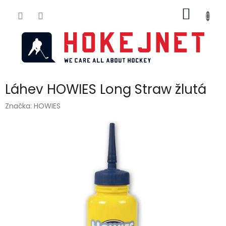
Přejít
NÁKUP
na
obsah
KOŠÍK
Láhev HOWIES Long Straw žlutá
Značka:
HOWIES