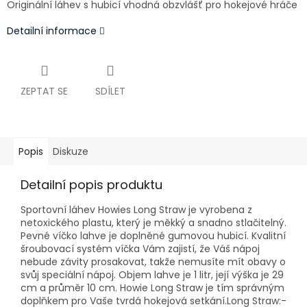
Originální láhev s hubicí vhodná obzvlášť pro hokejové hráče
Detailní informace
ZEPTAT SE
SDÍLET
Popis
Diskuze
Detailní popis produktu
Sportovní láhev Howies Long Straw je vyrobena z
netoxického plastu, který je měkký a snadno stlačitelný.
Pevné víčko lahve je doplněné gumovou hubicí. Kvalitní
šroubovací systém víčka Vám zajistí, že Váš nápoj
nebude závity prosakovat, takže nemusíte mít obavy o
svůj speciální nápoj. Objem lahve je 1 litr, její výška je 29
cm a průměr 10 cm. Howie Long Straw je tím správným
doplňkem pro Vaše tvrdá hokejová setkání.Long Straw:-