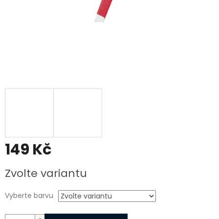
149 Kč
Měrná
Zvolte variantu
cena:
Vyberte barvu