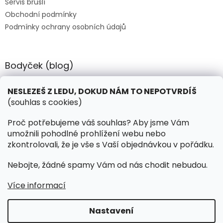
Servis bruslí
Obchodní podmínky
Podmínky ochrany osobních údajů
Bodyček (blog)
BIOSTEEL - Kdy je vhodné pít protein?
NESLEZEŠ Z LEDU, DOKUD NÁM TO NEPOTVRDÍŠ
(souhlas s cookies)
Kontakt
Proč potřebujeme váš souhlas? Aby jsme Vám
umožnili pohodlné prohlížení webu nebo
objednavky
@
hokejnet.cz
zkontrolovali, že je vše s Vaší objednávkou v pořádku.
+420 603 280 106
Nebojte, žádné spamy Vám od nás chodit nebudou.
hokejnetcz
Více informací
Nastavení
Vytvořil Shoptet