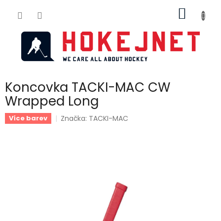
Přejít
NÁKUP
na
obsah
KOŠÍK
Koncovka TACKI-MAC CW
Wrapped Long
Značka:
TACKI-MAC
Více barev