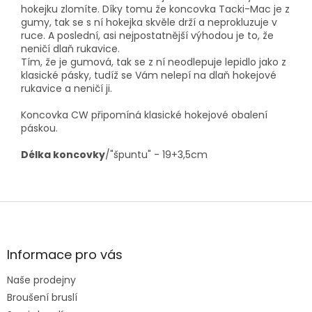
hokejku zlomíte. Díky tomu že koncovka Tacki-Mac je z
gumy, tak se s ní hokejka skvěle drží a neprokluzuje v
ruce. A poslední, asi nejpostatnější výhodou je to, že
neničí dlaň rukavice.
Tím, že je gumová, tak se z ní neodlepuje lepidlo jako z
klasické pásky, tudíž se Vám nelepí na dlaň hokejové
rukavice a neničí ji.
Koncovka CW připomíná klasické hokejové obalení
páskou.
Délka koncovky
/"špuntu" - 19+3,5cm
Z
á
p
a
Informace pro vás
t
Naše prodejny
í
Broušení bruslí