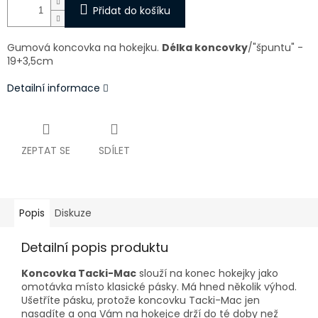
Přidat do košíku
Gumová koncovka na hokejku.
Délka koncovky
/"špuntu" -
19+3,5cm
Detailní informace
ZEPTAT SE
SDÍLET
Popis
Diskuze
Detailní popis produktu
Koncovka Tacki-Mac
slouží na konec hokejky jako
omotávka místo klasické pásky. Má hned několik výhod.
Ušetříte pásku, protože koncovku Tacki-Mac jen
nasadíte a ona Vám na hokejce drží do té doby než