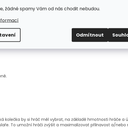
e, žádné spamy Vám od nás chodit nebudou.
drů a dělá jedny z nejlepších koleček na trhu. Kolečka Labeda 
yšším odrazem. Originální flexibilní jádro reaguje při bočním
nformací
ské plochy. Kolečka Millennium jsou nejprodávanější na světě.
tavení
Odmítnout
Souhl
éně.
ká kolečka by si hráč měl vybrat, na základě hmotnosti hráče a 
slaře. To umožní hráči zvýšit a maximalizovat přilnavost a/nebo r