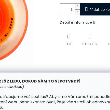
Přidat do ko
Detailní informace
TISK
ZEPTAT SE
ZEŠ Z LEDU, DOKUD NÁM TO NEPOTVRDÍŠ
as s cookies)
otřebujeme váš souhlas? Aby jsme Vám umožnili pohodl
žení webu nebo zkontrolovali, že je vše s Vaší objednávko
u.