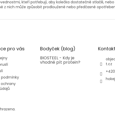
vednostmi, kteří potřebují, aby kolečka dostatečně stlačili, neb
edné z nich může způsobit prodloužené nebo předčasné opotřeben
ce pro vás
Bodyček (blog)
Kontak
BIOSTEEL - Kdy je
ejny
obje
vhodné pít protein?
t.cz
ruslí
lí
+420
 podmínky
hoke
 ochrany
údajů
yhrazena.