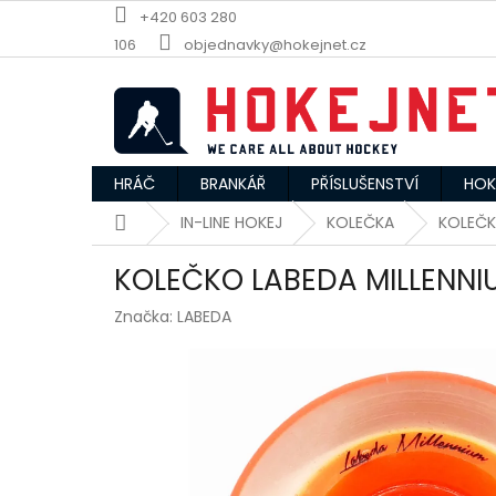
Přejít
+420 603 280
na
106
objednavky@hokejnet.cz
obsah
HRÁČ
BRANKÁŘ
PŘÍSLUŠENSTVÍ
HOK
Domů
IN-LINE HOKEJ
KOLEČKA
KOLEČK
KOLEČKO LABEDA MILLENNI
Značka:
LABEDA