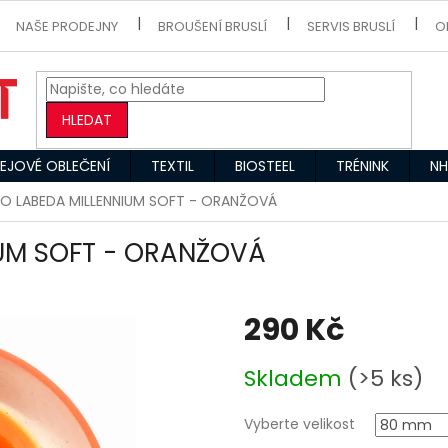
NAŠE PRODEJNY
BROUŠENÍ BRUSLÍ
SERVIS BRUSLÍ
O
HLEDAT
EJOVÉ OBLEČENÍ
TEXTIL
BIOSTEEL
TRÉNINK
NH
O LABEDA MILLENNIUM SOFT - ORANŽOVÁ
UM SOFT - ORANŽOVÁ
290 Kč
Měrná
Skladem
(>5 ks)
cena:
Vyberte velikost