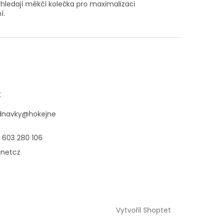
o hledají měkčí kolečka pro maximalizaci
í.
t
dnavky
@
hokejne
 603 280 106
jnetcz
Vytvořil Shoptet