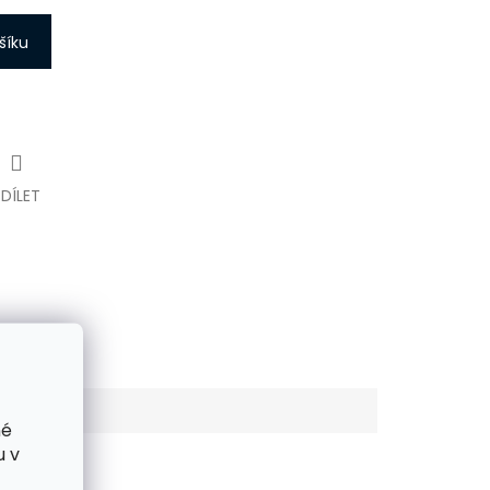
šíku
SDÍLET
né
u v