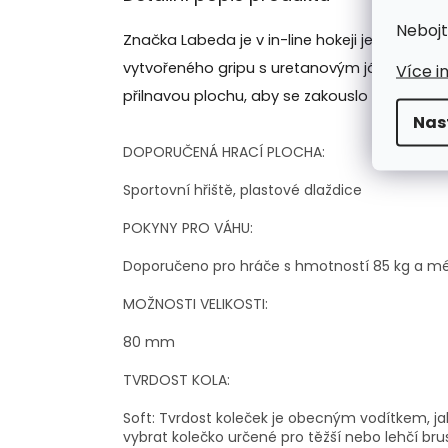
Nebojt
Značka Labeda je v in-line hokeji jedním z lí
vytvořeného gripu s uretanovým jádrem s nejv
Více i
přilnavou plochu, aby se zakouslo do bruslař
Nas
DOPORUČENÁ HRACÍ PLOCHA:
Sportovní hřiště, plastové dlaždice
POKYNY PRO VÁHU:
Doporučeno pro hráče s hmotností 85 kg a m
MOŽNOSTI VELIKOSTI:
80 mm
TVRDOST KOLA:
Soft: Tvrdost koleček je obecným vodítkem, ja
vybrat kolečko určené pro těžší nebo lehčí bru