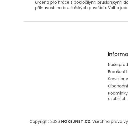
určena pro hráče s pokročilými bruslařskými do
přilnavosti na bruslařských površích. Volba j
Z
á
p
a
t
Informa
í
Naše prod
Broušení b
Servis brus
Obchodní
Podmínky
osobních 
Copyright 2026
HOKEJNET.CZ
. Všechna práva v