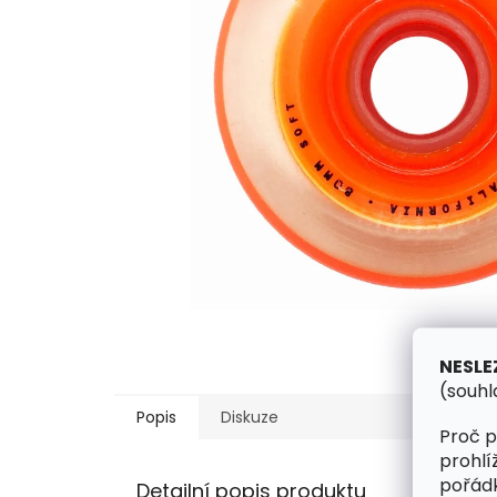
NESLE
(souhl
Popis
Diskuze
Proč p
prohlí
pořádk
Detailní popis produktu