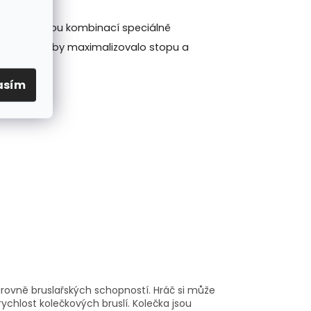
Millennium jsou kombinací speciálně
 zatížení, aby maximalizovalo stopu a
asím
úrovně bruslařských schopností. Hráč si může
ychlost kolečkových bruslí. Kolečka jsou