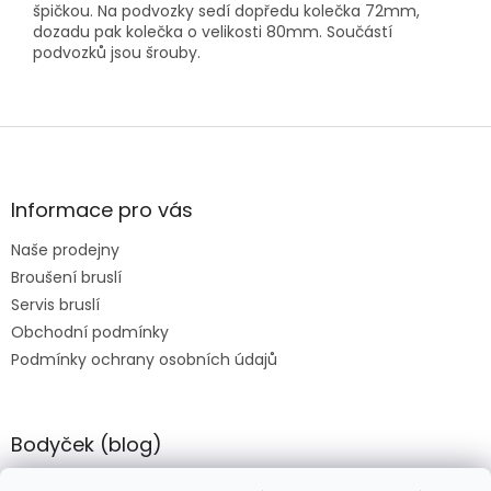
špičkou. Na podvozky sedí dopředu kolečka 72mm,
dozadu pak kolečka o velikosti 80mm. Součástí
podvozků jsou šrouby.
Z
á
p
a
Informace pro vás
t
Naše prodejny
í
Broušení bruslí
Servis bruslí
Obchodní podmínky
Podmínky ochrany osobních údajů
Bodyček (blog)
BIOSTEEL - Kdy je vhodné pít protein?