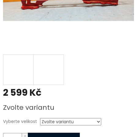
2 599 Kč
Měrná
Zvolte variantu
cena:
Vyberte velikost