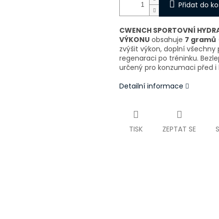
Přidat do ko
CWENCH SPORTOVNÍ HYDRA
VÝKONU
obsahuje
7 gramů
zvýšit výkon, doplní všechny
regenaraci po tréninku. Bezl
určený pro konzumaci před i
Detailní informace
TISK
ZEPTAT SE