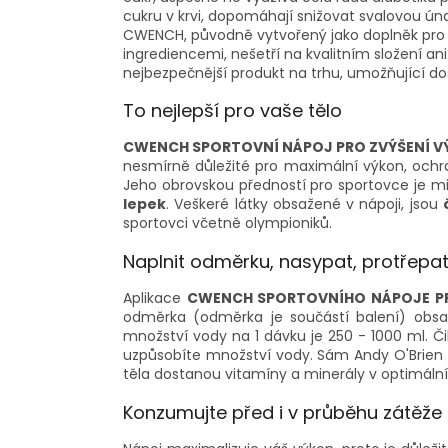
cukru v krvi, dopomáhají snižovat svalovou úna
CWENCH, původně vytvořený jako doplněk pro 
ingrediencemi, nešetří na kvalitním složení an
nejbezpečnější produkt na trhu, umožňující do
To nejlepší pro vaše tělo
CWENCH
SPORTOVNÍ NÁPOJ PRO ZVÝŠENÍ 
nesmírně důležité pro maximální výkon, ochr
Jeho obrovskou předností pro sportovce je m
lepek
. Veškeré látky obsažené v nápoji, jsou
sportovci včetně olympioniků.
Naplnit odměrku, nasypat, protřepa
Aplikace
CWENCH
SPORTOVNÍHO NÁPOJE P
odměrka (odměrka je součástí balení) obsa
množství vody na 1 dávku je 250 - 1000 ml. Čili
uzpůsobíte množství vody. Sám Andy O'Brien 
těla dostanou vitamíny a minerály v optimál
Konzumujte před i v průběhu zátěže