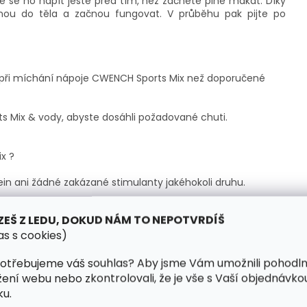
té se ho napít ještě před tím, než začnete plně makat. Díky
anou do těla a začnou fungovat. V průběhu pak pijte po
při míchání nápoje CWENCH Sports Mix než doporučené
Mix & vody, abyste dosáhli požadované chuti.
x ?
n ani žádné zakázané stimulanty jakéhokoli druhu.
ZEŠ Z LEDU, DOKUD NÁM TO NEPOTVRDÍŠ
 s proteinovým práškem?
as s cookies)
e fungující, vyskoušené spoustou zákazníků.
otřebujeme váš souhlas? Aby jsme Vám umožnili pohodl
žení webu nebo zkontrolovali, že je vše s Vaší objednávko
venku?
u.