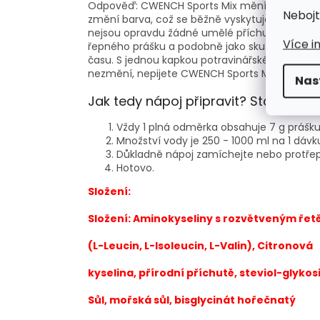
Odpověď: CWENCH Sports Mix mění barvu na slun
Nebojt
změní barva, což se běžně vyskytuje u sporto
nejsou opravdu žádné umělé příchutě ani konz
Více i
řepného prášku a podobně jako skutečná řepa,
času. S jednou kapkou potravinářské barvy by s
nezmění, nepijete CWENCH Sports Mix !!!
Nas
Jak tedy nápoj připravit? Stačí 30 vt
Vždy 1 plná odměrka obsahuje 7 g prášk
Množství vody je 250 - 1000 ml na 1 dávk
Důkladně nápoj zamíchejte nebo protřept
Hotovo.
Složení:
Složení: Aminokyseliny s rozvětveným ře
(L-Leucin, L-Isoleucin, L-Valin), Citronová
kyselina, přírodní příchutě, steviol-glykos
Sůl, mořská sůl, bisglycinát hořečnatý