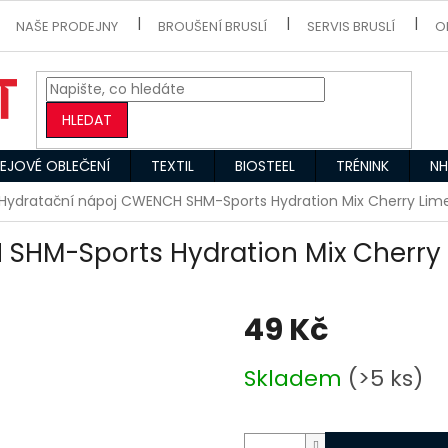
NAŠE PRODEJNY
BROUŠENÍ BRUSLÍ
SERVIS BRUSLÍ
O
HLEDAT
EJOVÉ OBLEČENÍ
TEXTIL
BIOSTEEL
TRÉNINK
NH
Hydratační nápoj CWENCH SHM-Sports Hydration Mix Cherry Lim
SHM-Sports Hydration Mix Cherry 
49 Kč
Měrná
Skladem
(>5 ks)
cena: