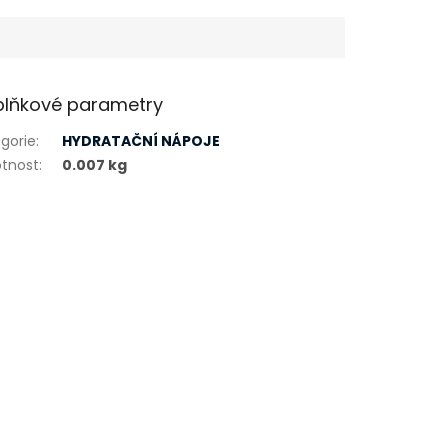
lňkové parametry
gorie
:
HYDRATAČNÍ NÁPOJE
tnost
:
0.007 kg