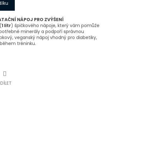
šíku
TAČNÍ NÁPOJ PRO ZVÝŠENÍ
(
1 litr
) špičkového nápoje, který vám pomůže
 potřebné minerály a podpoří správnou
epkový, veganský nápoj vhodný pro diabetiky,
 během tréninku.
SDÍLET