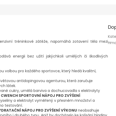
Dop
Kate
enzivní tréninkové zátěže, napomáhá zotavení těla mezi
Hmo
dává energii bez užití jakýchkoli umělých či škodlivých
 volbou pro každého sportovce, který hledá kvalitní,
Světovou antidopingovou agenturou, která zaručuje
ch látek.
vané cukry, umělá barviva a dochucovadla s elektrolyty
CWENCH SPORTOVNÍ NÁPOJ PRO ZVÝŠENÍ
kyseliny a elektrolyt vyměřený v přesném množství a
o testování.
DRATAČNÍ NÁPOJ PRO ZVÝŠENÍ VÝKONU
neobsahuje
rvního i druhého typu. Aniž by docházelo ke kolísání hladiny