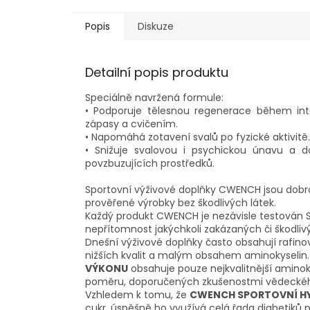
Popis
Diskuze
Detailní popis produktu
Speciálně navržená formule:
• Podporuje tělesnou regenerace během int
zápasy a cvičením.
• Napomáhá zotavení svalů po fyzické aktivitě.
• Snižuje svalovou i psychickou únavu a do
povzbuzujících prostředků.
Sportovní výživové doplňky CWENCH jsou dobrou
prověřené výrobky bez škodlivých látek.
Každý produkt CWENCH je nezávisle testován 
nepřítomnost jakýchkoli zakázaných či škodlivý
Dnešní výživové doplňky často obsahují rafino
nižších kvalit a malým obsahem aminokyselin.
VÝKONU
obsahuje pouze nejkvalitnější amino
poměru, doporučených zkušenostmi vědeckéh
Vzhledem k tomu, že
CWENCH SPORTOVNÍ HY
cukr, úspěšně ho využívá celá řada diabetiků p