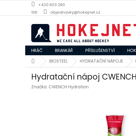
Přejít
+420 603 280
na
106
objednavky@hokejnet.cz
obsah
HRÁČ
BRANKÁŘ
PŘÍSLUŠENSTVÍ
HOK
Domů
BIOSTEEL
HYDRATAČNÍ NÁPOJE
Hydratační nápoj CWENCH 
Značka:
CWENCH Hydration