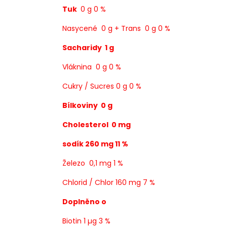
Tuk
0 g 0 %
Nasycené 0 g + Trans 0 g 0 %
Sacharidy 1 g
Vláknina 0 g 0 %
Cukry / Sucres 0 g 0 %
Bílkoviny 0 g
Cholesterol 0 mg
sodík 260 mg 11 %
Železo 0,1 mg 1 %
Chlorid / Chlor 160 mg 7 %
Doplněno o
Biotin 1 µg 3 %