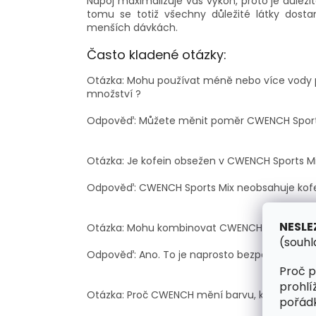
Nápoj maximalizuje váš výkon, proto je důleži
tomu se totiž všechny důležité látky dost
menších dávkách.
Často kladené otázky:
Otázka: Mohu používat méně nebo více vody 
množství ?
Odpověď: Můžete měnit poměr CWENCH Sports 
Otázka: Je kofein obsežen v CWENCH Sports Mi
Odpověď: CWENCH Sports Mix neobsahuje kofei
NESLE
Otázka: Mohu kombinovat CWENCH Sports Mix
(souhl
Odpověď: Ano. To je naprosto bezpečné a dobř
Proč p
prohlí
Otázka: Proč CWENCH mění barvu, když jsem 
pořádk