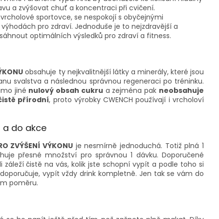
vu a zvýšovat chuť a koncentraci při cvičení.
vrcholové sportovce, se nespokojí s obyčejnými
i výhodách pro zdraví. Jednoduše je to nejzdravější a
sáhnout optimálních výsledků pro zdraví a fitness.
VÝKONU
obsahuje ty nejkvalitnější látky a minerály, které jsou
anu svalstva a následnou správnou regeneraci po tréninku.
imo jiné
nulový obsah cukru
a zejména pak
neobsahuje
čistě přírodní
, proto výrobky CWENCH používají i vrcholoví
t a do akce
RO ZVÝŠENÍ VÝKONU
je nesmírně jednoduchá. Totiž plná 1
huje přesné množství pro správnou 1 dávku. Doporučené
 záleží čistě na vás, kolik jste schopní vypít a podle toho si
doporučuje, vypít vždy drink kompletně. Jen tak se vám do
ním poměru.