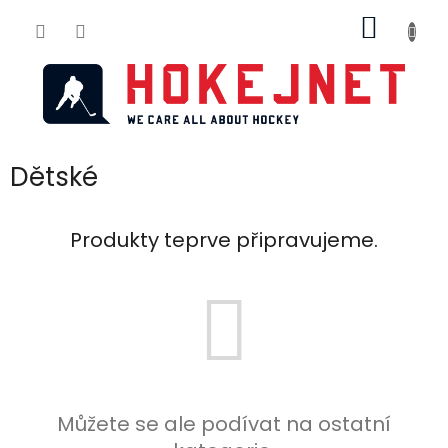
Přejít
NÁKUP
na
obsah
KOŠÍK
Dětské
Produkty teprve připravujeme.
Můžete se ale podívat na ostatní