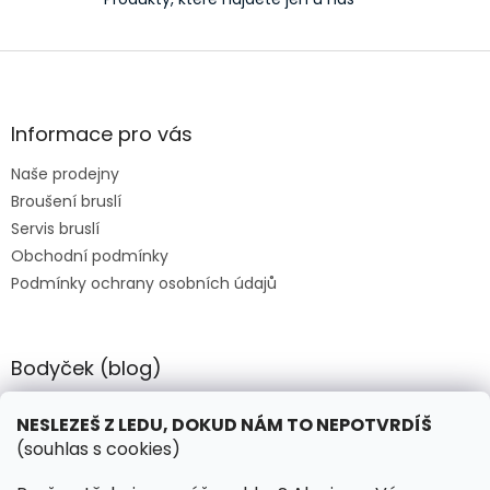
Z
á
p
a
Informace pro vás
t
Naše prodejny
í
Broušení bruslí
Servis bruslí
Obchodní podmínky
Podmínky ochrany osobních údajů
Bodyček (blog)
BIOSTEEL - Kdy je vhodné pít protein?
NESLEZEŠ Z LEDU, DOKUD NÁM TO NEPOTVRDÍŠ
(souhlas s cookies)
Kontakt