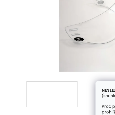
NESLE
(souhl
Proč p
prohlí