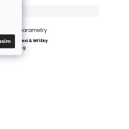
lňkové parametry
gorie
:
Plexi & Mřížky
asím
tnost
:
1 kg