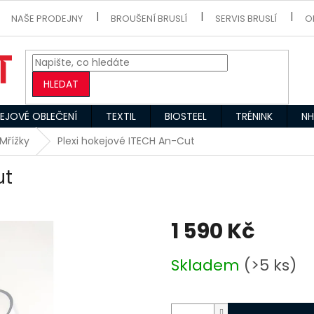
NAŠE PRODEJNY
BROUŠENÍ BRUSLÍ
SERVIS BRUSLÍ
O
HLEDAT
EJOVÉ OBLEČENÍ
TEXTIL
BIOSTEEL
TRÉNINK
NH
 Mřížky
Plexi hokejové ITECH An-Cut
ut
1 590 Kč
Měrná
Skladem
(>5 ks)
cena: