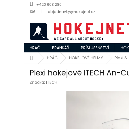
Přejít
+420 603 280
na
106
objednavky@hokejnet.cz
obsah
HRÁČ
BRANKÁŘ
PŘÍSLUŠENSTVÍ
HOK
Domů
HRÁČ
HOKEJOVÉ HELMY
Plexi &
Plexi hokejové ITECH An-C
Značka:
ITECH