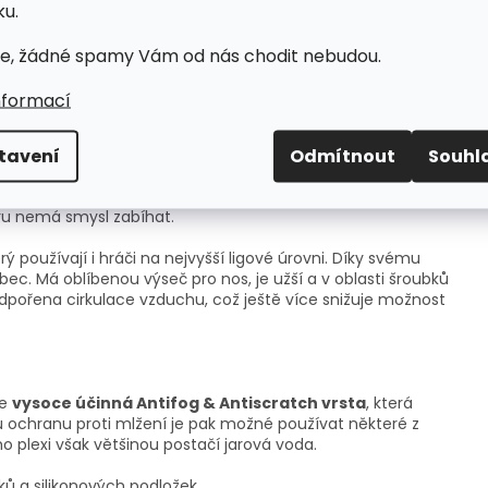
u.
e, žádné spamy Vám od nás chodit nebudou.
nformací
Dop
Kate
tavení
Odmítnout
Souhl
ledávanější plexi na trhu! Spolu s Oakley jsou naprostou
ní, která naprosto minimalizuje odchylky způsobené
Hmo
z používání oči a zároveň je vše mírně jinde než ve
boru nemá smysl zabíhat.
rý používají i hráči na nejvyšší ligové úrovni. Díky svému
bec. Má oblíbenou výseč pro nos, je užší a v oblasti šroubků
odpořena cirkulace vzduchu, což ještě více snižuje možnost
je
vysoce účinná Antifog & Antiscratch vrsta
, která
 ochranu proti mlžení je pak možné používat některé z
ho plexi však většinou postačí jarová voda.
ků a silikonových podložek