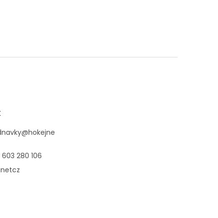
t
dnavky
@
hokejne
 603 280 106
jnetcz