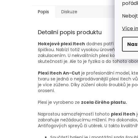
pořádk
Popis
Diskuze
Nebojt
Více i
Detailní popis produktu
Nas
Hokejové plexi Itech
dodnes patří mezi nejvyh
špičkou. Nabízí totiž vysokou úroveň zpracová
zakulacením. U nekvalitních plexi kolikrát bolí 
skutečnosti je. Ale to je fyzika a do tohoto o
Plexi Itech An-Cut
je profesionální model, kte
tvaru se jedná o nejprodávanější plexi Itech vů
je více zúženo. Díky zúžení okolo šroubků je p
orosení.
Plexi je vyrobeno ze
zcela čirého plastu.
Naprostou samozřejmostí tohoto
plexi Itech
zabraňuje nežádoucímu mlžení. Pro dokonalou
Antifogových spreyů či utěrek. U takto kvalitní
Součástí balení je i montážní sada šroub