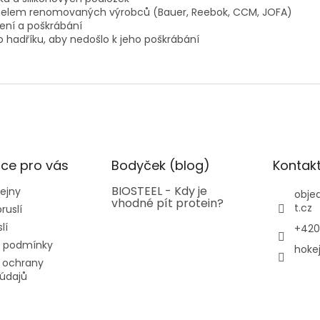
u helem renomovaných výrobců (Bauer, Reebok, CCM, JOFA)
žení a poškrábání
o hadříku, aby nedošlo k jeho poškrábání
ce pro vás
Bodyček (blog)
Kontak
BIOSTEEL - Kdy je
ejny
obje
vhodné pít protein?
t.cz
ruslí
lí
+420
 podmínky
hoke
 ochrany
údajů