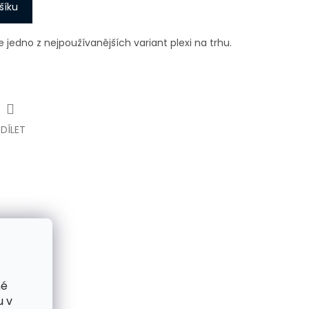
šíku
e jedno z nejpoužívanějších variant plexi na trhu.
SDÍLET
né
u v