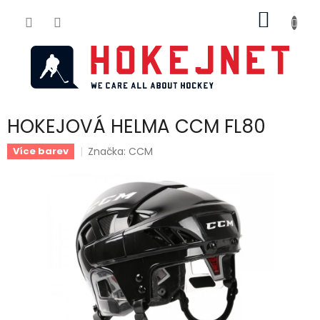
Přejít
NÁKUP
na
obsah
KOŠÍK
HOKEJOVÁ HELMA CCM FL80
Značka:
CCM
Více barev