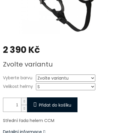
2 390 Kč
Měrná
Zvolte variantu
cena:
Vyberte barvu
Velikost helmy
Přidat do košíku
Střední řada helem CCM
Detailní informace