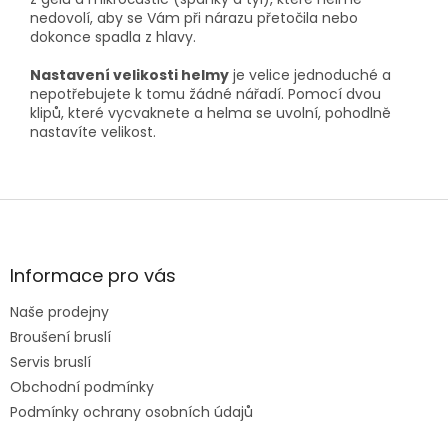
nedovolí, aby se Vám při nárazu přetočila nebo
dokonce spadla z hlavy.
Nastavení velikosti helmy
je velice jednoduché a
nepotřebujete k tomu žádné nářadí. Pomocí dvou
klipů, které vycvaknete a helma se uvolní, pohodlně
nastavíte velikost.
Z
á
p
a
Informace pro vás
t
Naše prodejny
í
Broušení bruslí
Servis bruslí
Obchodní podmínky
Podmínky ochrany osobních údajů