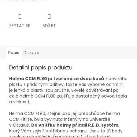
ZEPTAT SE
SDÍLET
Popis
Diskuze
Detailní popis produktu
Helma CCM FL80 je tvořená ze dvou kusů
z pevného
plastu s přidanými aditivy, takže Vás výborně ochrání,
je lehká a plasty jsou pružné. Skvělé odvětrávání po
celé helmě CCM FL80 zajišťuje dostatečný odvod tepla
a vlhkosti.
Helma CCM FL80, stejně jako její předchůdce helma
CCM Fitlite, byla vyvinuta inženýry na univerzitě
v Ottawě.
Do vnitřku helmy přidali R.E.D. systém
,
který Vám zajistí potřebnou ochranu. Jsou to tři body
z gelu a mikročástic (spánky a týl), které helmě