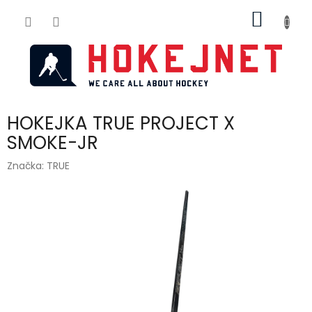
Přejít
NÁKUP
na
obsah
KOŠÍK
HOKEJKA TRUE PROJECT X
SMOKE-JR
Značka:
TRUE