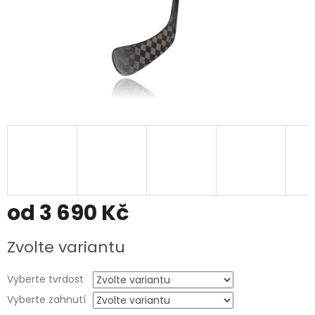
od
3 690 Kč
Měrná
Zvolte variantu
cena:
Vyberte tvrdost
Vyberte zahnutí