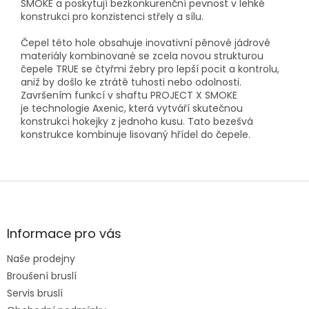
SMOKE a poskytují bezkonkurenční pevnost v lehké
konstrukci pro konzistenci střely a sílu.
Čepel
této hole
obsahuje inovativní pěnové jádrové
materiály
kombinované se zcela
novou strukturou
čepele TRUE
se čtyřmi žebry pro lepší pocit a kontrolu,
aniž by došlo ke ztrátě tuhosti nebo odolnosti.
Završením funkcí v shaftu PROJECT X SMOKE
je
technologie Axenic
, která vytváří skutečnou
konstrukci hokejky z jednoho kusu. Tato bezešvá
konstrukce kombinuje lisovaný hřídel do čepele.
Z
á
p
a
Informace pro vás
t
Naše prodejny
í
Broušení bruslí
Servis bruslí