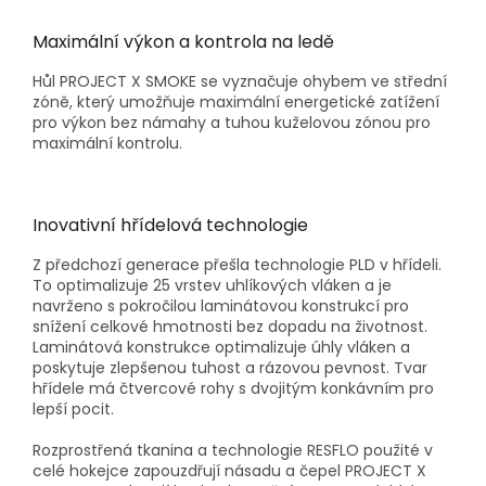
Maximální výkon a kontrola na ledě
Hůl PROJECT X SMOKE
se vyznačuje ohybem ve střední
zóně
, který umožňuje maximální energetické zatížení
pro výkon bez námahy a tuhou kuželovou zónou pro
maximální kontrolu.
Inovativní hřídelová technologie
Z předchozí generace přešla technologie PLD v hřídeli.
To optimalizuje
25 vrstev uhlíkových vláken a je
navrženo s pokročilou laminátovou konstrukcí pro
snížení celkové hmotnosti
bez dopadu na životnost.
Laminátová konstrukce optimalizuje úhly vláken a
poskytuje zlepšenou tuhost a rázovou pevnost. Tvar
hřídele má čtvercové rohy s dvojitým konkávním pro
lepší pocit.
Rozprostřená tkanina a technologie RESFLO
použité v
celé hokejce zapouzdřují násadu a čepel PROJECT X