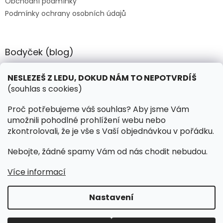
Obchodní podmínky
Podmínky ochrany osobních údajů
Bodyček (blog)
BIOSTEEL - Kdy je vhodné pít protein?
NESLEZEŠ Z LEDU, DOKUD NÁM TO NEPOTVRDÍŠ
(souhlas s cookies)
Kontakt
Proč potřebujeme váš souhlas? Aby jsme Vám
umožnili pohodlné prohlížení webu nebo
objednavky
@
hokejnet.cz
zkontrolovali, že je vše s Vaší objednávkou v pořádku.
+420 603 280 106
Nebojte, žádné spamy Vám od nás chodit nebudou.
hokejnetcz
Více informací
Nastavení
Vytvořil Shoptet