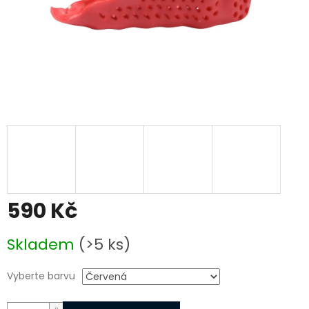
590 Kč
Měrná
Skladem
(>5 ks)
cena:
Vyberte barvu