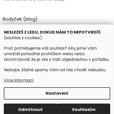
Bodyček (blog)
BIOSTEEL - Kdy je vhodné pít protein?
NESLEZEŠ Z LEDU, DOKUD NÁM TO NEPOTVRDÍŠ
(souhlas s cookies)
Kontakt
Proč potřebujeme váš souhlas? Aby jsme Vám
umožnili pohodlné prohlížení webu nebo
objednavky
@
hokejnet.cz
zkontrolovali, že je vše s Vaší objednávkou v pořádku.
+420 603 280 106
Nebojte, žádné spamy Vám od nás chodit nebudou.
hokejnetcz
Více informací
Nastavení
Vytvořil Shoptet
Odmítnout
Souhlasím
Copyright 2026
HOKEJNET.CZ
. Všechna práva vyhrazena.