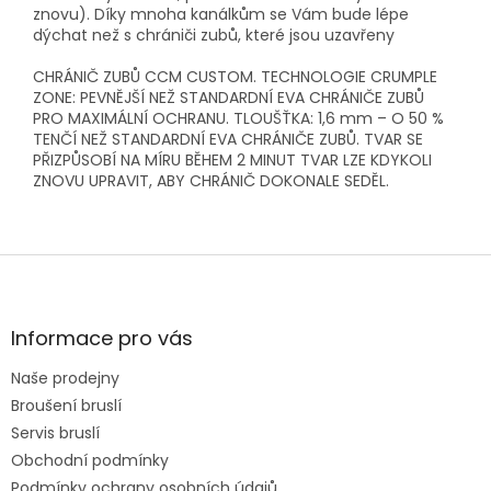
znovu). Díky mnoha kanálkům se Vám bude lépe
dýchat než s chrániči zubů, které jsou uzavřeny
CHRÁNIČ ZUBŮ CCM CUSTOM. TECHNOLOGIE CRUMPLE
ZONE: PEVNĚJŠÍ NEŽ STANDARDNÍ EVA CHRÁNIČE ZUBŮ
PRO MAXIMÁLNÍ OCHRANU. TLOUŠŤKA: 1,6 mm – O 50 %
TENČÍ NEŽ STANDARDNÍ EVA CHRÁNIČE ZUBŮ. TVAR SE
PŘIZPŮSOBÍ NA MÍRU BĚHEM 2 MINUT TVAR LZE KDYKOLI
ZNOVU UPRAVIT, ABY CHRÁNIČ DOKONALE SEDĚL.
Z
á
p
a
Informace pro vás
t
Naše prodejny
í
Broušení bruslí
Servis bruslí
Obchodní podmínky
Podmínky ochrany osobních údajů