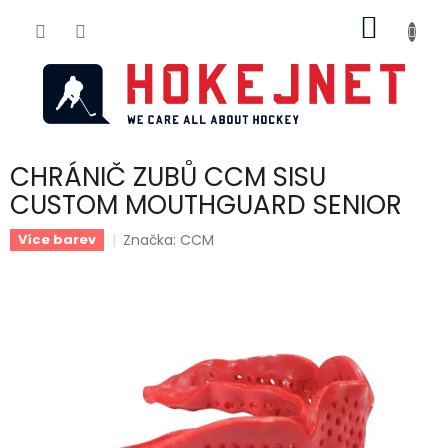
Přejít
NÁKUP
na
obsah
KOŠÍK
CHRÁNIČ ZUBŮ CCM SISU
CUSTOM MOUTHGUARD SENIOR
Značka:
CCM
Více barev