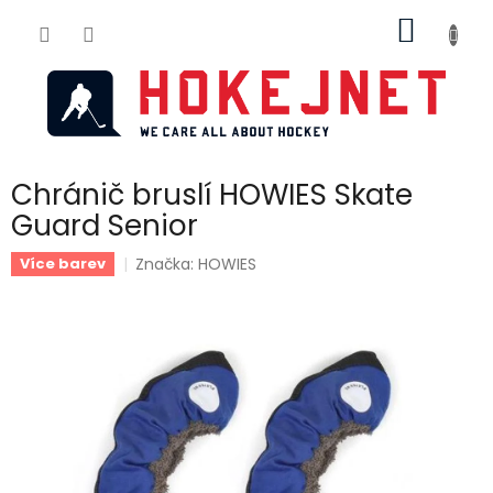
Přejít
NÁKUP
na
obsah
KOŠÍK
Chránič bruslí HOWIES Skate
Guard Senior
Značka:
HOWIES
Více barev