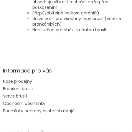
absorbuje vlhkost a chrání nože před
poškozením
Přizpůsobitelná velikost chráničů
Univerzální pro všechny typy bruslí (včetně
brankářských)
Není určen pro chůzi s obutou bruslí
Z
á
p
a
Informace pro vás
t
Naše prodejny
í
Broušení bruslí
Servis bruslí
Obchodní podmínky
Podmínky ochrany osobních údajů