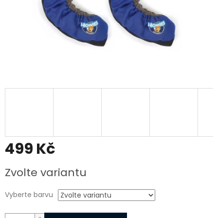
499 Kč
Měrná
Zvolte variantu
cena:
Vyberte barvu