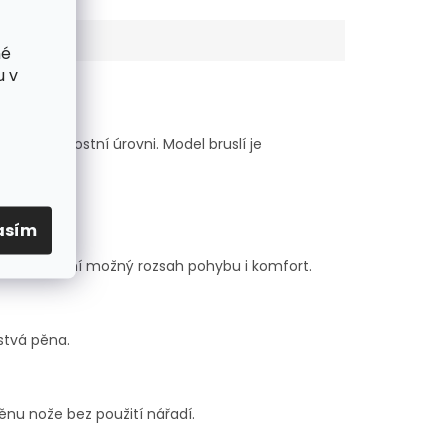
né
u v
 na výkonnostní úrovni. Model bruslí je
asím
tak maximální možný
rozsah pohybu i komfort.
stvá pěna.
nu nože bez použití nářadí.