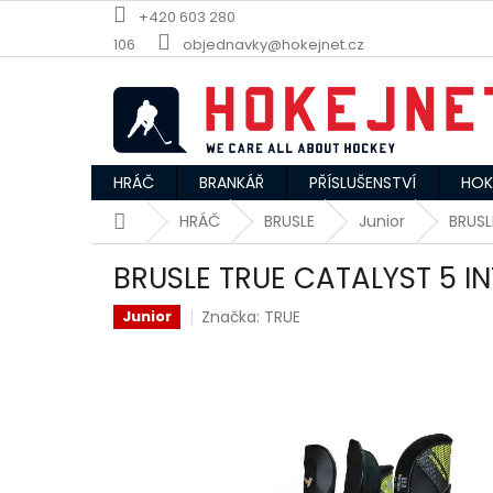
Přejít
+420 603 280
na
106
objednavky@hokejnet.cz
obsah
HRÁČ
BRANKÁŘ
PŘÍSLUŠENSTVÍ
HOK
Domů
HRÁČ
BRUSLE
Junior
BRUSL
BRUSLE TRUE CATALYST 5 IN
Značka:
TRUE
Junior