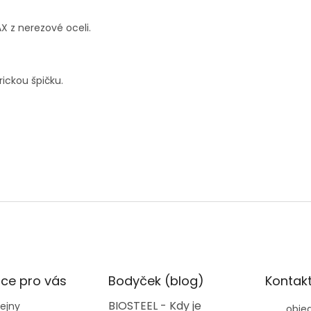
AX
z nerezové oceli.
ickou špičku.
ce pro vás
Bodyček (blog)
Kontak
BIOSTEEL - Kdy je
ejny
obje