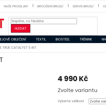
NAŠE PRODEJNY
BROUŠENÍ BRUSLÍ
SERVIS BRUSLÍ
O
HLEDAT
EJOVÉ OBLEČENÍ
TEXTIL
BIOSTEEL
TRÉNINK
NH
E TRUE CATALYST 5 INT
T
4 990 Kč
Měrná
Zvolte variantu
cena:
Vyberte velikost