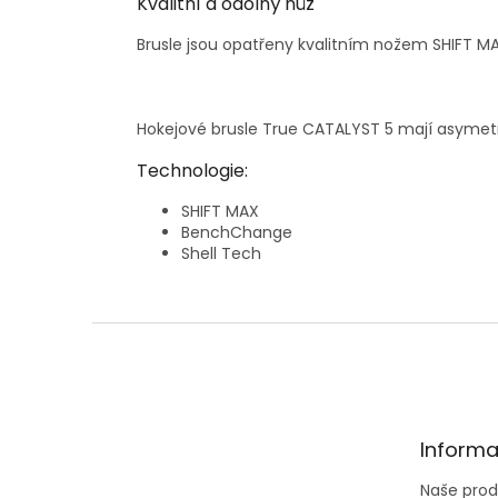
Kvalitní a odolný nůž
Brusle jsou
opatřeny kvalitním nožem SHIFT M
Hokejové brusle
True CATALYST 5
mají
asymetr
Technologie:
SHIFT MAX
BenchChange
Shell Tech
Z
á
p
a
t
Informa
í
Naše prod