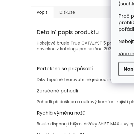
(souhl
Popis
Diskuze
Proč p
prohlí
pořádk
Detailní popis produktu
Nebojt
Hokejové brusle True CATALYST 5 poskytnou jisto
novinkou z katalogu pro sezónu 2022/2023.
Více i
Nas
Perfektně se přizpůsobí
Díky tepelně tvarovatelné jednodílné konstruk
Zaručené pohodlí
Pohodlí při došlapu a celkový komfort zajistí
pl
Rychlá výměna nožů
Brusle disponují bílými držáky SHIFT MAX
s vyl