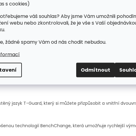
as s cookies)
otřebujeme váš souhlas? Aby jsme Vám umožnili pohodl
žení webu nebo zkontrolovali, že je vše s Vaší objednávko
u.
e, žádné spamy Vám od nás chodit nebudou.
tu při bruslení, maximální komfort a nejlépe je tak využijí hráči
nformací
tavení
Odmítnout
Souhl
ci
TRUE SHELL TECH
se brusle dokonale
přizpůsobí
a zajistí vám 
stěný jazyk
T-Guard, který si můžete přizpůsobit a
vnitřní dvouvr
epšenou technologií BenchChange,
která umožňuje rychlejší výmě