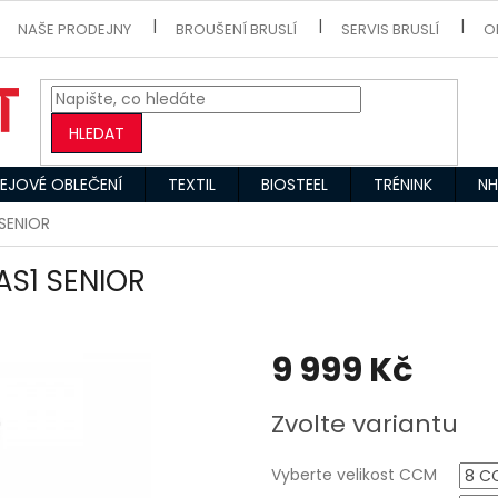
NAŠE PRODEJNY
BROUŠENÍ BRUSLÍ
SERVIS BRUSLÍ
O
HLEDAT
EJOVÉ OBLEČENÍ
TEXTIL
BIOSTEEL
TRÉNINK
NH
SENIOR
AS1 SENIOR
9 999 Kč
Měrná
Zvolte variantu
cena:
Vyberte velikost CCM