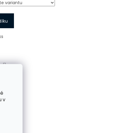
šíku
ks
SDÍLET
né
u v