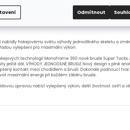
tavení
Odmítnout
Souhl
016 nabídly hokejovému světu výhody jednodílného skeletu a změn
řadou vylepšení pro maximální výkon.
kejových technologií MonoFrame 360 nové brusle Super Tacks AS1
mity ještě dál. VÝHODY JEDNODÍLNÉ BRUSLE Nový design s plně an
pšený kontakt mezi chodidlem a bruslí. Dokonale padnoucí tva
vat maximální energii při každém záběru brusle.
dovou úpravou nabízí vylepšený výkon, delší životnost ostří a vět