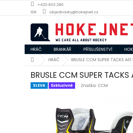
Přejít
+420 603 280
na
106
objednavky@hokejnet.cz
obsah
HRÁČ
BRANKÁŘ
PŘÍSLUŠENSTVÍ
HOK
Domů
HRÁČ
BRUSLE CCM SUPER TACKS AS1 
BRUSLE CCM SUPER TACKS 
Značka:
CCM
SLEVA
Exkluzivně