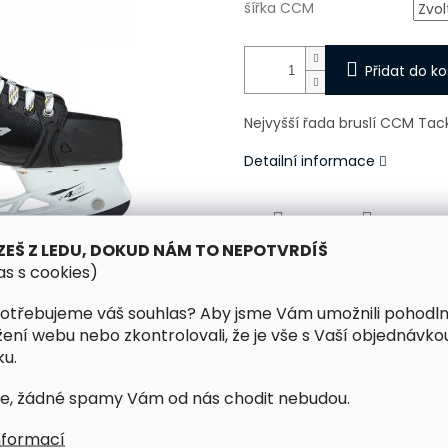
šířka CCM
Přidat do ko
Nejvyšší řada bruslí CCM Tac
Detailní informace
ZEŠ Z LEDU, DOKUD NÁM TO NEPOTVRDÍŠ
TISK
ZEPTAT SE
as s cookies)
otřebujeme váš souhlas? Aby jsme Vám umožnili pohodl
žení webu nebo zkontrolovali, že je vše s Vaší objednávko
u.
e, žádné spamy Vám od nás chodit nebudou.
nformací