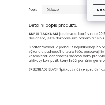
Nas
Popis
Diskuze
Detailní popis produktu
SUPER TACKS AS1
jsou brusle, které v roce 2
designem, ještě dokonalejším tvarem a celou 
S patentovanou a jednou z nejoblíbenějších ho
výkonu a padnoucího tvaru týče, posouvají li
každičkému centimetru hráčovy nohy pro vyle
uhlíkový kompozit, který hráči pomáhá genero
SPEEDBLADE BLACK Špičkový nůž se speciální oxi
Z
á
p
a