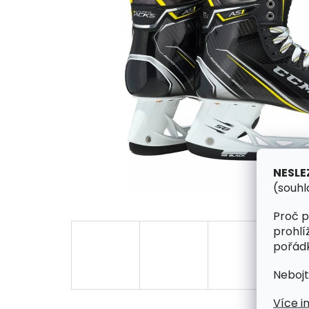
NESLE
(souhl
Proč p
prohlí
pořádk
Nebojt
Více i