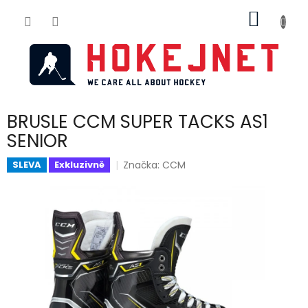
Přejít
NÁKUP
na
obsah
KOŠÍK
BRUSLE CCM SUPER TACKS AS1
SENIOR
Značka:
CCM
SLEVA
Exkluzivně