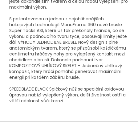
ještě dokonalejším tvarem a celou řadou vylepšení pro
maximální výkon.
S patentovanou a jednou z nejoblíbenějších
hokejových technologií MonoFrame 360 nové brusle
Super Tacks AS1, které už tak překonaly hranice, co se
výkonu a padnoucího tvaru týče, posouvají limity ještě
dál. VÝHODY JEDNODÍLNÉ BRUSLE Nový design s plně
anatomickým tvarem, který se přizpůsobí každičkému
centimetru hráčovy nohy pro vylepšený kontakt mezi
chodidlem a bruslí. Dokonale padnoucí tvar.
KOMPOZITOVÝ UHLÍKOVÝ SKELET - Jedinečný uhlíkový
kompozit, který hráči pomáhá generovat maximální
energii při každém záběru brusle.
SPEEDBLADE BLACK Špičkový nůž se speciální oxidovou
úpravou nabízí vylepšený výkon, delší životnost ostří a
větší odolnost vůči korozi.
Z
á