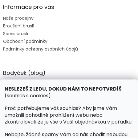
p
a
Informace pro vás
t
Naše prodejny
í
Broušení bruslí
Servis bruslí
Obchodní podmínky
Podmínky ochrany osobních údajů
Bodyček (blog)
BIOSTEEL - Kdy je vhodné pít protein?
NESLEZEŠ Z LEDU, DOKUD NÁM TO NEPOTVRDÍŠ
(souhlas s cookies)
Kontakt
Proč potřebujeme váš souhlas? Aby jsme Vám
umožnili pohodlné prohlížení webu nebo
objednavky
@
hokejnet.cz
zkontrolovali, že je vše s Vaší objednávkou v pořádku.
+420 603 280 106
Nebojte, žádné spamy Vám od nás chodit nebudou.
hokejnetcz