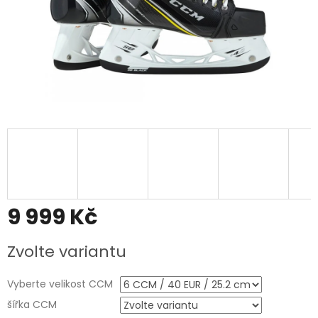
9 999 Kč
Měrná
Zvolte variantu
cena:
Vyberte velikost CCM
šířka CCM