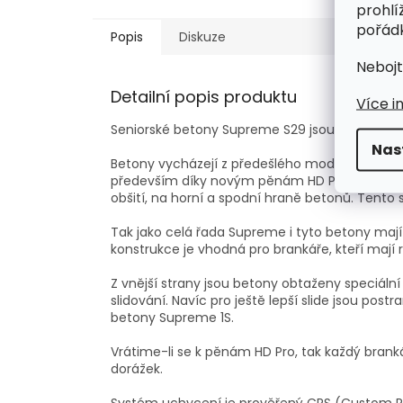
prohlí
pořádk
Popis
Diskuze
Nebojt
Detailní popis produktu
Více i
Seniorské betony Supreme S29 jsou vhodné pro m
Nas
Betony vycházejí z předešlého modelu Supreme 
především díky novým pěnám HD PRO ve výplni
obšití, na horní a spodní hraně betonů. Tento
Tak jako celá řada Supreme i tyto betony mají 
konstrukce je vhodná pro brankáře, kteří mají r
Z vnější strany jsou betony obtaženy speciální 
slidování. Navíc pro ještě lepší slide jsou post
betony Supreme 1S.
Vrátime-li se k pěnám HD Pro, tak každý branká
dorážek.