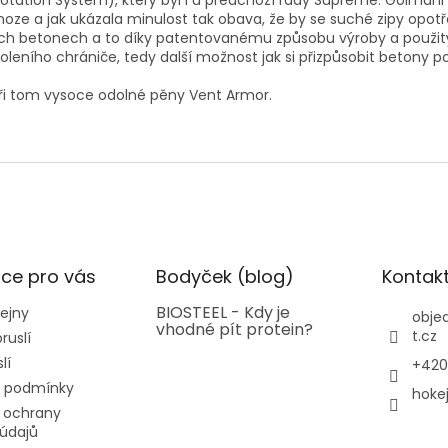
ation System), který byl i u předchozí řady Supreme. Golmani 
oze a jak ukázala minulost tak obava, že by se suché zipy opotřeb
vých betonech a to díky patentovanému způsobu výroby a použit
leního chrániče, tedy další možnost jak si přizpůsobit betony p
 při tom vysoce odolné pěny Vent Armor.
ce pro vás
Bodyček (blog)
Kontak
BIOSTEEL - Kdy je
ejny
obje
vhodné pít protein?
t.cz
ruslí
lí
+420
 podmínky
hoke
 ochrany
údajů