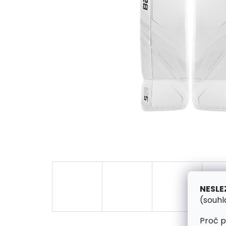
NESLE
(souhl
Proč p