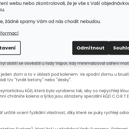
žení webu nebo zkontrolovali, že je vše s Vaší objednávko
u.
e, žádné spamy Vám od nás chodit nebudou.
nformací
ládežnické či seniorské golmanyaž do úrovně juniorské extraligy 
tavení
Odmítnout
Souhl
S190 klíčové změny na betonech jsou z hlediska váhy, kdy beton
. Celý proces inovace betonů směřoval k zvýšení jejich odoln
 styl obšití se osvědčil u řady Vapor, kdy minimalizoval odření 
jeden zlom a to v oblasti pod kolenem. Ve spodní zlomu u bruslí
ádi tzv "tvrdé betony" nebo "desky".
syntetickou kůži, která byla vyrobena tak, aby co nejrychleji klou
ranní chrániče kolena a lýtka jsou obtaženy speciální kůží C.O.R.T
ř určitě ocení fyzikální vlastnost, díky které se puky rychleji