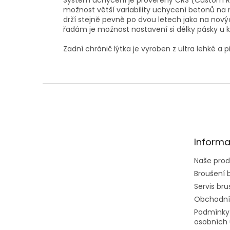
Systém uchycení je prověřený CRS (Custom Rot
možnost větší variability uchycení betonů na n
drží stejně pevně po dvou letech jako na no
řadám je možnost nastavení si délky pásky u ko
Zadní chránič lýtka je vyroben z ultra lehké a
Z
á
p
a
t
Informa
í
Naše prod
Broušení b
Servis brus
Obchodní
Podmínky
osobních 