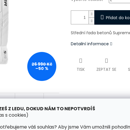
Přidat do ko
Střední řada betonů Suprem
Detailní informace
26 990 Kč
–50 %
TISK
ZEPTAT SE
ZEŠ Z LEDU, DOKUD NÁM TO NEPOTVRDÍŠ
as s cookies)
otřebujeme váš souhlas? Aby jsme Vám umožnili pohodl