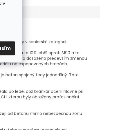
u v
či 2. ligy v seniorské kategorii.
asím
y S29 jsou o 10% lehčí oproti S190 a to
osti. Toho bylo dosaženo především změnou
materiálu na exponovaných hranách.
 je beton spojený tedy jednodílný. Tato
zala po ledě, což brankář ocení hlavně při
.E.CH, kterou byly obtaženy profesionální
 odražejí od betonu mimo nebezpečnou zónu