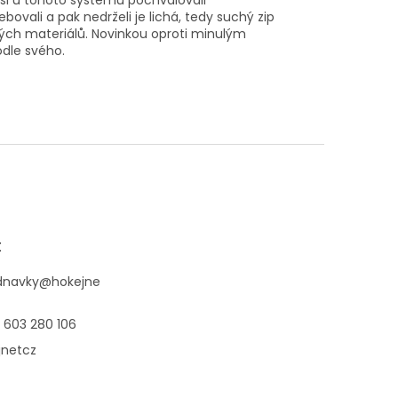
si u tohoto systému pochvalovali
ovali a pak nedrželi je lichá, tedy suchý zip
ých materiálů. Novinkou oproti minulým
odle svého.
t
dnavky
@
hokejne
 603 280 106
jnetcz