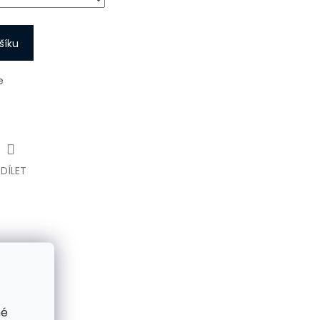
šíku
e
SDÍLET
né