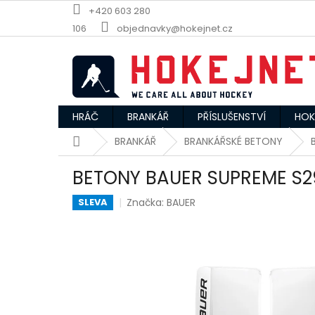
Přejít
+420 603 280
na
106
objednavky@hokejnet.cz
obsah
HRÁČ
BRANKÁŘ
PŘÍSLUŠENSTVÍ
HOK
Domů
BRANKÁŘ
BRANKÁŘSKÉ BETONY
BETONY BAUER SUPREME S2
Značka:
BAUER
SLEVA