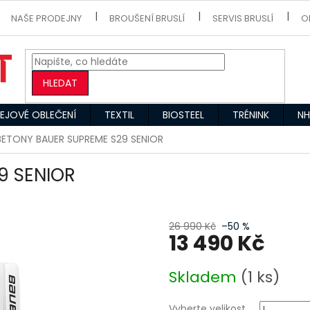
NAŠE PRODEJNY
BROUŠENÍ BRUSLÍ
SERVIS BRUSLÍ
O
HLEDAT
EJOVÉ OBLEČENÍ
TEXTIL
BIOSTEEL
TRÉNINK
NH
BETONY BAUER SUPREME S29 SENIOR
9 SENIOR
26 990 Kč
–50 %
13 490 Kč
Měrná
Skladem
(1 ks)
cena:
Vyberte velikost